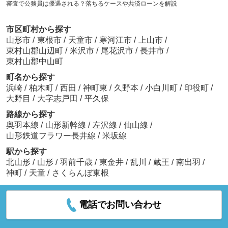
審査で公務員は優遇される？落ちるケースや共済ローンを解説
市区町村から探す
山形市
/
東根市
/
天童市
/
寒河江市
/
上山市
/
東村山郡山辺町
/
米沢市
/
尾花沢市
/
長井市
/
東村山郡中山町
町名から探す
浜崎
/
柏木町
/
西田
/
神町東
/
久野本
/
小白川町
/
印役町
/
大野目
/
大字志戸田
/
平久保
路線から探す
奥羽本線
/
山形新幹線
/
左沢線
/
仙山線
/
山形鉄道フラワー長井線
/
米坂線
駅から探す
北山形
/
山形
/
羽前千歳
/
東金井
/
乱川
/
蔵王
/
南出羽
/
神町
/
天童
/
さくらんぼ東根
電話でお問い合わせ