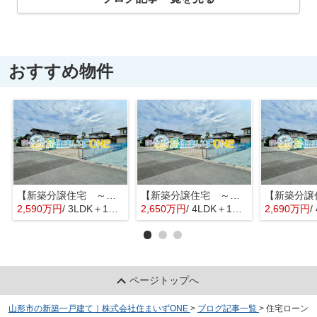
おすすめ物件
【新築分譲住宅 ～クレイドルガーデン～】 寒河江市仲谷地 第4 ☆全3棟☆
【新築分譲住宅 ～クレイドルガーデン～】 寒河江市仲谷地 第4 ☆全3棟☆
2,590万円
/ 3LDK＋1S(納戸)
2,650万円
/ 4LDK＋1S(納戸)
2,690万円
/
ページトップへ
山形市の新築一戸建て｜株式会社住まいずONE
>
ブログ記事一覧
>
住宅ローン