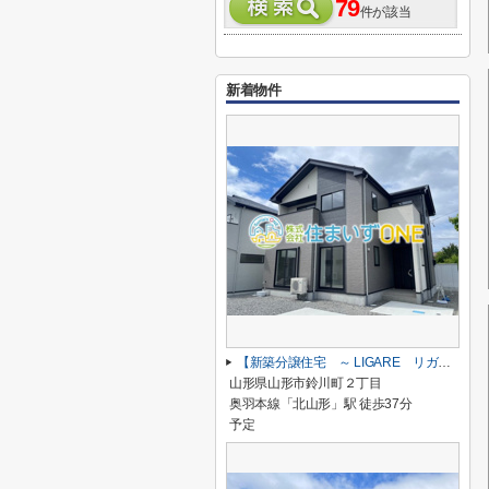
79
件が該当
新着物件
【新築分譲住宅 ～ LIGARE リガーレ～ 】山形市鈴川町2丁目 1期2棟
山形県山形市鈴川町２丁目
奥羽本線「北山形」駅 徒歩37分
予定