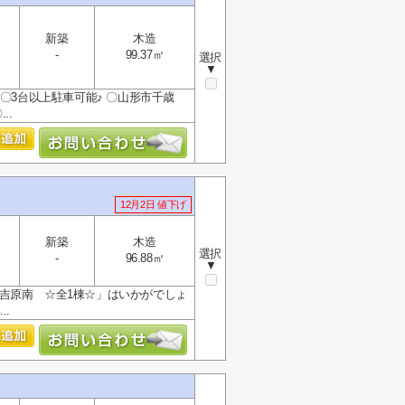
新築
木造
-
99.37㎡
選択
▼
〇3台以上駐車可能♪ 〇山形市千歳
..
12月2日 値下げ
新築
木造
選択
-
96.88㎡
▼
吉原南 ☆全1棟☆」はいかがでしょ
.