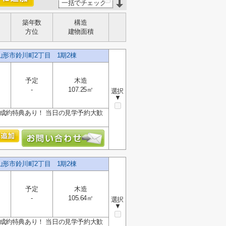
一括でチェック
築年数
構造
方位
建物面積
山形市鈴川町2丁目 1期2棟
予定
木造
-
107.25㎡
選択
▼
≫ご成約特典あり！ 当日の見学予約大歓
山形市鈴川町2丁目 1期2棟
予定
木造
-
105.64㎡
選択
▼
≫ご成約特典あり！ 当日の見学予約大歓