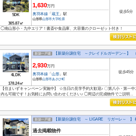
1,630
万円
徒歩5分
奥羽本線
「
蔵王
」駅
5DK
山形県
山形市
大字松原
305.87㎡
◯南山形小・九中エリア！書斎や食品庫、大容量のクローゼット付き！
【新築分譲住宅 ～クレイドルガーデン～】 
新築一戸建
2,930
万円
徒歩45分
奥羽本線
「
山形
」駅
4LDK
山形県
山形市
あさひ町
178.24㎡
【住まいずキャンペーン実施中】 ☆当日の見学予約大歓迎♪ 〇第八小・第一中
内も可能です！お気軽にお問い合わせください♪ ◯周辺の完成物件でご説明...
【新築分譲住宅 ～ LIGARE リガーレ～ 】 
新築一戸建
過去掲載物件