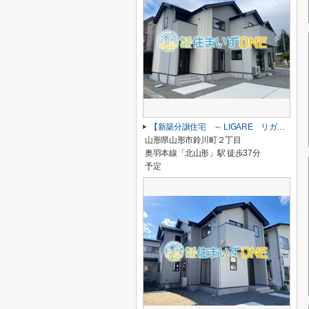
【新築分譲住宅 ～ LIGARE リガーレ～ 】山形市鈴川町2丁目 1期2棟
山形県山形市鈴川町２丁目
奥羽本線「北山形」駅 徒歩37分
予定