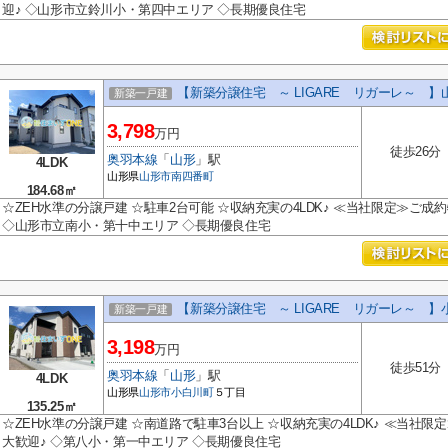
迎♪ ◇山形市立鈴川小・第四中エリア ◇長期優良住宅
【新築分譲住宅 ～ LIGARE リガーレ～ 】
新築一戸建
3,798
万円
徒歩26分
奥羽本線
「
山形
」駅
4LDK
山形県
山形市
南四番町
184.68㎡
☆ZEH水準の分譲戸建 ☆駐車2台可能 ☆収納充実の4LDK♪ ≪当社限定≫ご成
◇山形市立南小・第十中エリア ◇長期優良住宅
【新築分譲住宅 ～ LIGARE リガーレ～ 】
新築一戸建
3,198
万円
徒歩51分
奥羽本線
「
山形
」駅
4LDK
山形県
山形市
小白川町
５丁目
135.25㎡
☆ZEH水準の分譲戸建 ☆南道路で駐車3台以上 ☆収納充実の4LDK♪ ≪当社
大歓迎♪ ◇第八小・第一中エリア ◇長期優良住宅