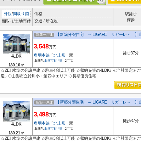
外観
/
間取り図
価格
駅徒歩
停歩
交通 / 所在地
間取り/土地面積
【新築分譲住宅 ～ LIGARE リガーレ～ 】
新築一戸建
3,548
万円
徒歩37分
奥羽本線
「
北山形
」駅
4LDK
山形県
山形市
鈴川町
２丁目
180.10㎡
☆ZEH水準の分譲戸建 ☆駐車4台以上可能 ☆収納充実の4LDK♪ ≪当社限定
迎♪ ◇山形市立鈴川小・第四中エリア ◇長期優良住宅
【新築分譲住宅 ～ LIGARE リガーレ～ 】
新築一戸建
3,498
万円
徒歩37分
奥羽本線
「
北山形
」駅
4LDK
山形県
山形市
鈴川町
２丁目
180.21㎡
☆ZEH水準の分譲戸建 ☆駐車3台以上可能 ☆収納充実の4LDK♪ ≪当社限定