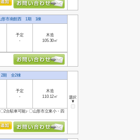
山形市南館西 1期 1棟
予定
木造
-
105.30㎡
2期 全2棟
予定
木造
-
110.12㎡
選択
▼
〇2台駐車可能♪ 〇山形市立東小・四
.