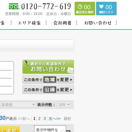
00
00
営業時間：
9:00～18:00
定休日：
水曜日
表示件数：
30
戸表示
<<前へ
1
2
3
次へ>>
最初
表示中物件を