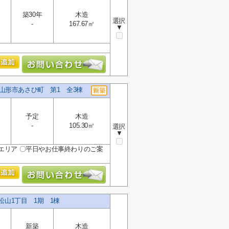
築30年
木造
選択
-
167.67㎡
▼
山形市あさひ町 第1 全3棟
予定
木造
-
105.30㎡
選択
▼
エリア 〇平日やお仕事終わりのご案
松山1丁目 1期 1棟
新築
木造