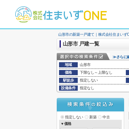
山形市の新築一戸建て｜株式会社住まいずO
山形市 戸建一覧
≫さらに
地域
山形市
価格
下限なし～上限なし
駅徒歩
指定しない
設備条件
指定なし
指定しない
新築
中古
▼価格