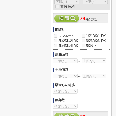
～
値下げ物件
79
件が該当
間取り
ワンルーム
1K/1DK/1LDK
2K/2DK/2LDK
3K/3DK/3LDK
4K/4DK/4LDK
5K以上
建物面積
～
土地面積
～
駅からの徒歩
築年数