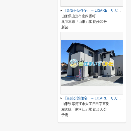
【新築分譲住宅 ～ LIGARE リガーレ～ 】山形市南四番町 1期1棟
山形県山形市南四番町
奥羽本線「山形」駅 徒歩26分
新築
【新築分譲住宅 ～ LIGARE リガーレ～ 】寒河江市日田 1期1棟
山形県寒河江市大字日田字五反
左沢線「寒河江」駅 徒歩30分
予定