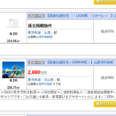
【新築分譲住宅 ～ LIGARE リガーレ～ 】
新築一戸建
過去掲載物件
徒歩37分
奥羽本線
「
山形
」駅
4LDK
山形県
山形市
南館西
214.06㎡
【新築分譲住宅～GRAFARE～】山形市印役町 
新築一戸建
2,690
万円
徒歩30分
奥羽本線
「
北山形
」駅
4LDK
山形県
山形市
印役町
５丁目
158.75㎡
≪当日の見学予約大歓迎≫ ≪当社限定≫ご成約特典あり ◇資金相談会開催中♪ 
中エリアです♪ 〇お引越しや家具・家電選びまでサポートいたします♪ 〇ZEH..