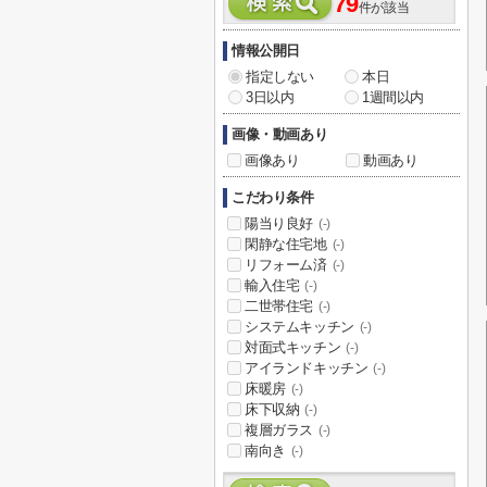
79
件が該当
情報公開日
指定しない
本日
3日以内
1週間以内
画像・動画あり
画像あり
動画あり
こだわり条件
陽当り良好
(-)
閑静な住宅地
(-)
リフォーム済
(-)
輸入住宅
(-)
二世帯住宅
(-)
システムキッチン
(-)
対面式キッチン
(-)
アイランドキッチン
(-)
床暖房
(-)
床下収納
(-)
複層ガラス
(-)
南向き
(-)