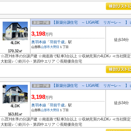
【新築分譲住宅 ～ LIGARE リガーレ～ 】
新築一戸建
3,198
万円
徒歩34分
奥羽本線
「
羽前千歳
」駅
4LDK
山形県
山形市
大野目
１丁目
170.32㎡
☆ZEH水準の分譲戸建 ☆南道路で駐車3台以上 ☆収納充実の4LDK♪ ≪当社
大歓迎♪ ◇鈴川小・第四中エリア ◇長期優良住宅
【新築分譲住宅 ～ LIGARE リガーレ～ 】
新築一戸建
3,198
万円
徒歩34分
奥羽本線
「
羽前千歳
」駅
4LDK
山形県
山形市
大野目
１丁目
163.81㎡
☆ZEH水準の分譲戸建 ☆南道路で駐車3台以上 ☆収納充実の4LDK♪ ≪当社
大歓迎♪ ◇鈴川小・第四中エリア ◇長期優良住宅