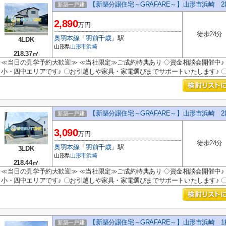
【新築分譲住宅～GRAFARE～】山形市浜崎 
新築一戸建
2,890
万円
徒歩24分
奥羽本線
「
羽前千歳
」駅
4LDK
山形県
山形市
浜崎
218.37㎡
≪当日の見学予約大歓迎≫ ≪当社限定≫ご成約特典あり ◇資金相談会開催中♪ 
小・四中エリアです♪ 〇お引越しや家具・家電選びまでサポートいたします♪ 〇.
【新築分譲住宅～GRAFARE～】山形市浜崎 
新築一戸建
3,090
万円
徒歩24分
奥羽本線
「
羽前千歳
」駅
3LDK
山形県
山形市
浜崎
218.44㎡
≪当日の見学予約大歓迎≫ ≪当社限定≫ご成約特典あり ◇資金相談会開催中♪ 
小・四中エリアです♪ 〇お引越しや家具・家電選びまでサポートいたします♪ 〇.
【新築分譲住宅～GRAFARE～】山形市浜崎 1
新築一戸建