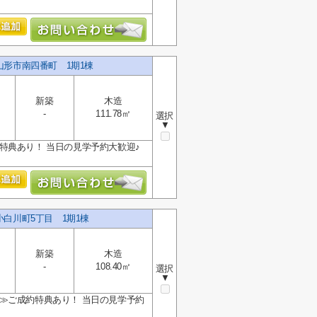
山形市南四番町 1期1棟
新築
木造
-
111.78㎡
選択
▼
約特典あり！ 当日の見学予約大歓迎♪
小白川町5丁目 1期1棟
新築
木造
-
108.40㎡
選択
▼
限定≫ご成約特典あり！ 当日の見学予約