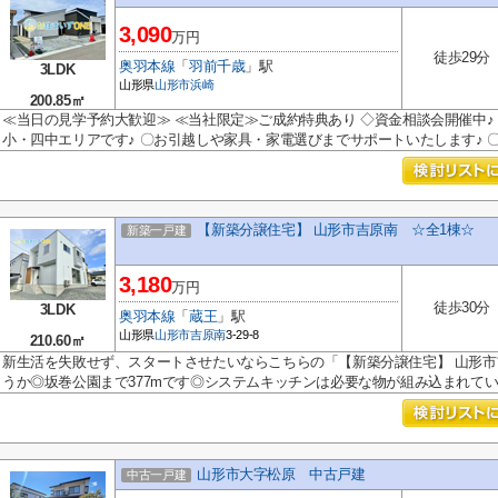
3,090
万円
徒歩29分
奥羽本線
「
羽前千歳
」駅
3LDK
山形県
山形市
浜崎
200.85㎡
≪当日の見学予約大歓迎≫ ≪当社限定≫ご成約特典あり ◇資金相談会開催中♪ 
小・四中エリアです♪ 〇お引越しや家具・家電選びまでサポートいたします♪ 〇.
【新築分譲住宅】 山形市吉原南 ☆全1棟☆
新築一戸建
3,180
万円
徒歩30分
3LDK
奥羽本線
「
蔵王
」駅
山形県
山形市
吉原南
3-29-8
210.60㎡
新生活を失敗せず、スタートさせたいならこちらの「【新築分譲住宅】 山形市
うか◎坂巻公園まで377mです◎システムキッチンは必要な物が組み込まれてい..
山形市大字松原 中古戸建
中古一戸建