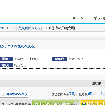
NE
>
(戸建(売買))地域から探す
>
山形市の戸建(売買)
細かいエリアに絞って見る。
面積
下限なし～上限なし
築年数
指定しない
間取り
指定なし
並び順：
79
49
1-
募集中のみ表示
該当公開件数
戸 販売数
戸