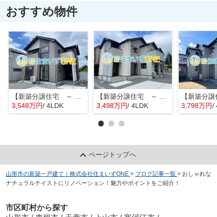
おすすめ物件
【新築分譲住宅 ～ LIGARE リガーレ～ 】山形市鈴川町2丁目 1期2棟
【新築分譲住宅 ～ LIGARE リガーレ～ 】山形市鈴川町2丁目 1期2棟
3,548万円
/ 4LDK
3,498万円
/ 4LDK
3,798万円
/
ページトップへ
山形市の新築一戸建て｜株式会社住まいずONE
>
ブログ記事一覧
>
おしゃれな
ナチュラルテイストにリノベーション！魅力やポイントをご紹介！
市区町村から探す