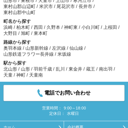
山形市
/
東根市
/
天童市
/
上山市
/
寒河江市
/
東村山郡山辺町
/
米沢市
/
尾花沢市
/
長井市
/
東村山郡中山町
町名から探す
浜崎
/
柏木町
/
西田
/
久野本
/
神町東
/
小白川町
/
上桜田
/
大野目
/
旭町
/
東本町
路線から探す
奥羽本線
/
山形新幹線
/
左沢線
/
仙山線
/
山形鉄道フラワー長井線
/
米坂線
駅から探す
北山形
/
山形
/
羽前千歳
/
乱川
/
東金井
/
蔵王
/
南出羽
/
天童
/
神町
/
天童南
電話でお問い合わせ
営業時間：
9:00～18:00
定休日：
水曜日
ホーム
会社概要