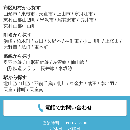
市区町村から探す
山形市
/
東根市
/
天童市
/
上山市
/
寒河江市
/
東村山郡山辺町
/
米沢市
/
尾花沢市
/
長井市
/
東村山郡中山町
町名から探す
浜崎
/
柏木町
/
西田
/
久野本
/
神町東
/
小白川町
/
上桜田
/
大野目
/
旭町
/
東本町
路線から探す
奥羽本線
/
山形新幹線
/
左沢線
/
仙山線
/
山形鉄道フラワー長井線
/
米坂線
駅から探す
北山形
/
山形
/
羽前千歳
/
乱川
/
東金井
/
蔵王
/
南出羽
/
天童
/
神町
/
天童南
電話でお問い合わせ
営業時間：
9:00～18:00
定休日：
水曜日