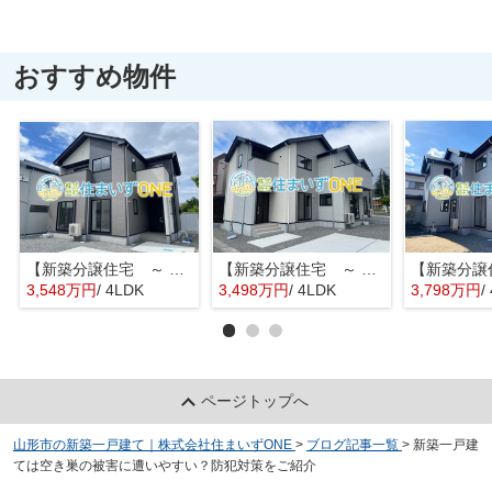
おすすめ物件
【新築分譲住宅 ～ LIGARE リガーレ～ 】山形市鈴川町2丁目 1期2棟
【新築分譲住宅 ～ LIGARE リガーレ～ 】山形市鈴川町2丁目 1期2棟
3,548万円
/ 4LDK
3,498万円
/ 4LDK
3,798万円
/
ページトップへ
山形市の新築一戸建て｜株式会社住まいずONE
>
ブログ記事一覧
>
新築一戸建
ては空き巣の被害に遭いやすい？防犯対策をご紹介