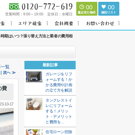
00
00
営業時間：
9:00～18:00
定休日：
水曜日
る時期はいつ？張り替え方法と業者の費用相
最新記事
事一覧
｜次へ ≫
ガレージをリフ
ォームする！か
かる費用や計画
の費
の立て方を解説
タンクレストイ
23-10-17
レにリフォーム
する！メリッ
ト・デメリット
と費用を...
住宅ローン控除