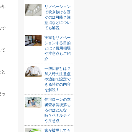
5年
リノベーション
で吹き抜けを塞
ぐのは可能？注
意点などについ
ちで
ても解説
実家をリノベー
ションする目的
とは？費用相場
して
や注意点もご紹
介
一般団信とは？
たと
加入時の注意点
や追加で設定で
きる特約の内容
を解説！
だっ
住宅ローンの本
審査承認後落ち
るのはどんな
時？ペナルティ
や注意点...
家が被災しても