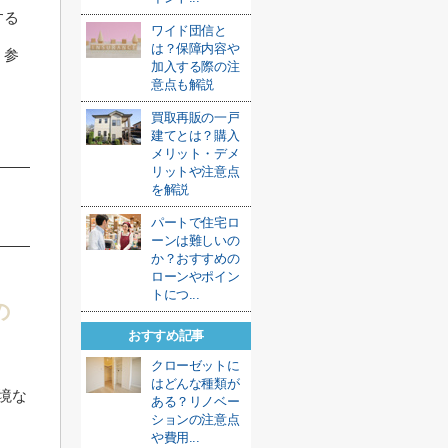
する
ワイド団信と
は？保障内容や
、参
加入する際の注
意点も解説
買取再販の一戸
建てとは？購入
メリット・デメ
リットや注意点
を解説
パートで住宅ロ
ーンは難しいの
か？おすすめの
ローンやポイン
トにつ...
の
おすすめ記事
クローゼットに
はどんな種類が
境な
ある？リノベー
ションの注意点
や費用...