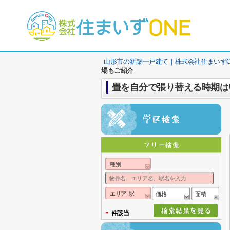
山形市の新築一戸建て｜株式会社住まいずO
場もご紹介
畳を自分で張り替える時期は
種別
エリア| 駅
価格
面積
-
件該当