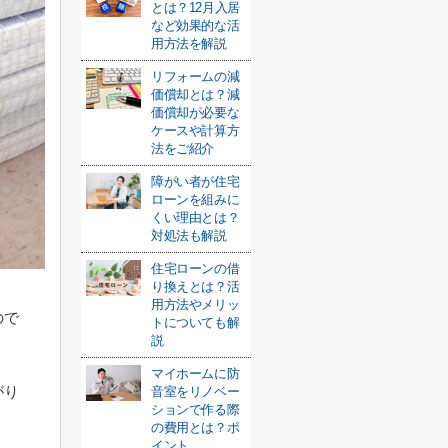
とは？12月入居
など効果的な活
用方法を解説
リフォームの減
価償却とは？減
価償却が必要な
ケースや計算方
法をご紹介
障がい者が住宅
ローンを組みに
くい理由とは？
対処法も解説
住宅ローンの借
り換えとは？活
用方法やメリッ
ので
トについても解
説
マイホームに防
がり
音室をリノベー
ションで作る際
の費用とは？ポ
イント...