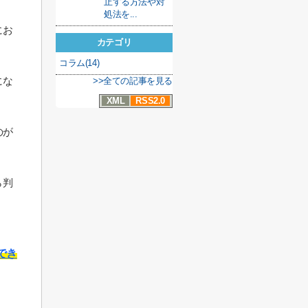
止する方法や対
処法を...
にお
カテゴリ
コラム(14)
にな
>>全ての記事を見る
XML
RSS2.0
のが
ら判
でき