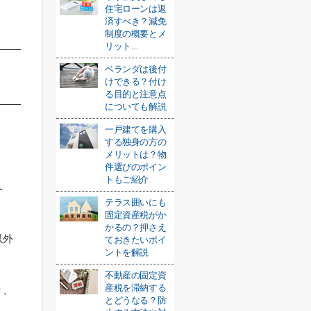
住宅ローンは返
済すべき？減免
制度の概要とメ
リット...
ベランダは後付
けできる？付け
る目的と注意点
についても解説
一戸建てを購入
する独身の方の
メリットは？物
件選びのポイン
トもご紹介
へ
テラス囲いにも
固定資産税がか
かるの？押さえ
以外
ておきたいポイ
ントを解説
不動産の固定資
産税を滞納する
り、
とどうなる？防