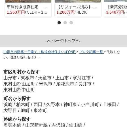
車庫付き既存住宅 南陽市宮内
【リフォーム済み】中山町金沢 中古戸建
1,250万円
/ 5LDK＋1S(納戸)
1,280万円
/ 4LDK
3,548万円
/
ページトップへ
山形市の新築一戸建て｜株式会社住まいずONE
>
ブログ記事一覧
>
失敗しな
い、住まい探しセミナー
市区町村から探す
山形市
/
東根市
/
天童市
/
上山市
/
寒河江市
/
東村山郡山辺町
/
米沢市
/
尾花沢市
/
長井市
/
東村山郡中山町
町名から探す
浜崎
/
柏木町
/
西田
/
久野本
/
神町東
/
小白川町
/
上桜田
/
大野目
/
旭町
/
東本町
路線から探す
奥羽本線
/
山形新幹線
/
左沢線
/
仙山線
/