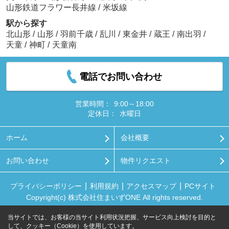
山形鉄道フラワー長井線
/
米坂線
駅から探す
北山形
/
山形
/
羽前千歳
/
乱川
/
東金井
/
蔵王
/
南出羽
/
天童
/
神町
/
天童南
電話でお問い合わせ
営業時間：
9:00～18:00
定休日：
水曜日
ホーム
会社概要
お問い合わせ
物件リクエスト
プライバシーポリシー
利用規約
アクセスマップ
PCサイト
Copyright(c) 株式会社住まいずONE All rights reserved.
当サイトでは、お客様の当サイト利用状況把握、サービス向上検討を目的と
して、クッキー（Cookie）を使用しています。