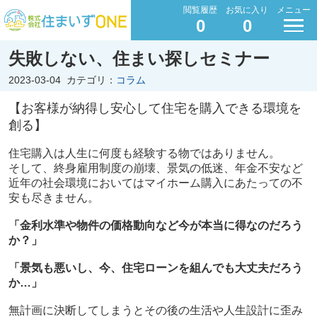
閲覧履歴
お気に入り
メニュー
0
0
失敗しない、住まい探しセミナー
2023-03-04
カテゴリ：
コラム
【お客様が納得し安心して住宅を購入できる環境を
創る】
住宅購入は人生に何度も経験する物ではありません。
そして、終身雇用制度の崩壊、景気の低迷、年金不安など
近年の社会環境においては
マイホーム購入にあたっての不
安も尽きません。
「金利水準や物件の価格動向など今が本当に得なのだろう
か？」
「景気も悪いし、今、住宅ローンを組んでも大丈夫だろう
か…」
無計画に決断してしまうとその後の生活や人生設計に歪み