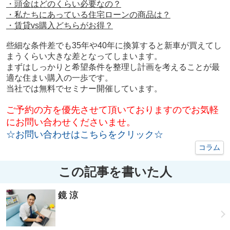
・頭金はどのくらい必要なの？
・私たちにあっている住宅ローンの商品は？
・賃貸
vs
購入どちらがお得？
些細な条件差でも
35
年や
40
年に換算すると新車が買えてし
まうくらい大きな差となってしまいます。
まずはしっかりと希望条件を整理し計画を考えることが最
適な住まい購入の一歩です。
当社では無料でセミナー開催しています。
ご予約の方を優先させて頂いておりますのでお気軽
にお問い合わせくださいませ。
☆お問い合わせはこちらをクリック☆
コラム
この記事を書いた人
鏡 涼