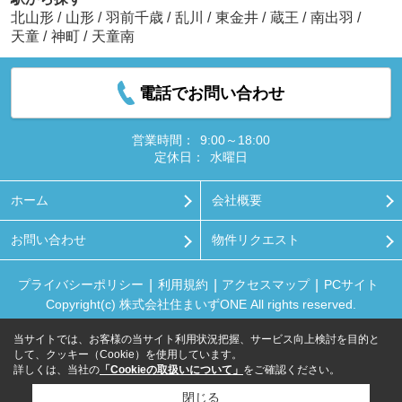
北山形
/
山形
/
羽前千歳
/
乱川
/
東金井
/
蔵王
/
南出羽
/
天童
/
神町
/
天童南
電話でお問い合わせ
営業時間：
9:00～18:00
定休日：
水曜日
ホーム
会社概要
お問い合わせ
物件リクエスト
プライバシーポリシー
利用規約
アクセスマップ
PCサイト
Copyright(c) 株式会社住まいずONE All rights reserved.
当サイトでは、お客様の当サイト利用状況把握、サービス向上検討を目的と
して、クッキー（Cookie）を使用しています。
詳しくは、当社の
「Cookieの取扱いについて」
をご確認ください。
閉じる