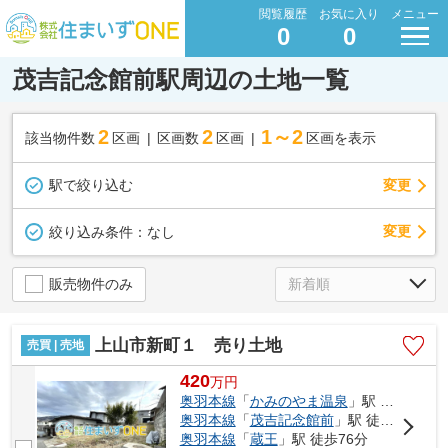
閲覧履歴
お気に入り
メニュー
0
0
茂吉記念館前駅周辺の土地一覧
2
2
1～2
該当物件数
区画
区画数
区画
区画を表示
駅で絞り込む
変更
変更
絞り込み条件：
なし
販売物件のみ
上山市新町１ 売り土地
売買 | 売地
420
万
円
奥羽本線
「
かみのやま温泉
」駅 徒歩18分
奥羽本線
「
茂吉記念館前
」駅 徒歩25分
奥羽本線
「
蔵王
」駅 徒歩76分