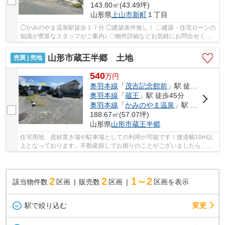
143.80㎡(43.49坪)
山形県
上山市
新町
１丁目
◯かみのやま温泉駅徒歩１７分 ◯建築条件無し！ 〇建築・住宅ローンの
知識が豊富なスタッフがご案内♪ 〇物件詳細などお気軽にお問合せくだ
さい！（＾＾）！ 住まいずＯＮＥでは【注文...
山形市蔵王半郷 土地
売買 | 売地
540
万
円
奥羽本線
「
茂吉記念館前
」駅 徒歩34分
奥羽本線
「
蔵王
」駅 徒歩45分
奥羽本線
「
かみのやま温泉
」駅 徒歩68分
188.67㎡(57.07坪)
山形県
山形市
蔵王半郷
住宅用地、資材置き場や駐車場としての利用が可能です！接道幅10m以
上となっております。不動産探しでお困りのことがございましたら、ど
のような些細なことでも当社までお問い合わせく...
2
2
1～2
該当物件数
区画
販売数
区画
区画を表示
駅で絞り込む
変更