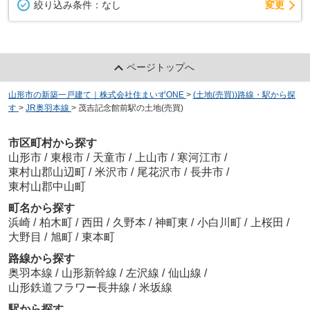
変更
絞り込み条件：
なし
ページトップへ
山形市の新築一戸建て｜株式会社住まいずONE
>
(土地(売買))路線・駅から探
す
>
JR奥羽本線
>
茂吉記念館前駅の土地(売買)
市区町村から探す
山形市
/
東根市
/
天童市
/
上山市
/
寒河江市
/
東村山郡山辺町
/
米沢市
/
尾花沢市
/
長井市
/
東村山郡中山町
町名から探す
浜崎
/
柏木町
/
西田
/
久野本
/
神町東
/
小白川町
/
上桜田
/
大野目
/
旭町
/
東本町
路線から探す
奥羽本線
/
山形新幹線
/
左沢線
/
仙山線
/
山形鉄道フラワー長井線
/
米坂線
駅から探す