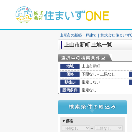
山形市の新築一戸建て｜株式会社住まいずO
上山市新町 土地一覧
地域
上山市新町
価格
下限なし～上限なし
駅徒歩
指定しない
設備条件
指定なし
▼価格
～