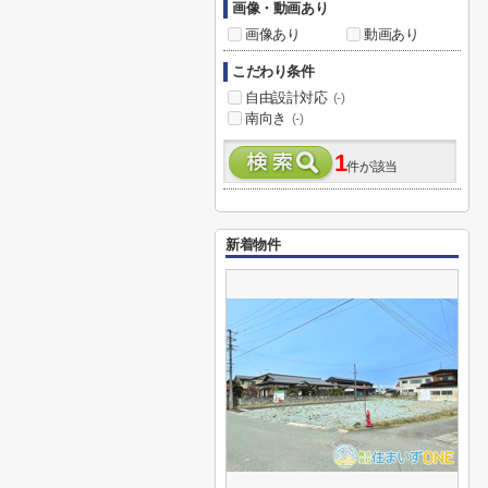
画像・動画あり
画像あり
動画あり
こだわり条件
自由設計対応
(-)
南向き
(-)
1
件が該当
新着物件