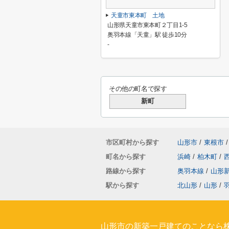
天童市東本町 土地
山形県天童市東本町２丁目1-5
奥羽本線「天童」駅 徒歩10分
-
その他の町名で探す
新町
市区町村から探す
山形市
/
東根市
/
町名から探す
浜崎
/
柏木町
/
路線から探す
奥羽本線
/
山形
駅から探す
北山形
/
山形
/
山形市の新築一戸建てのことなら株