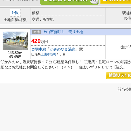
外観
価格
駅徒
停
交通 / 所在地
土地面積/坪数
上山市新町１ 売り土地
売地
420
万円
徒歩1
奥羽本線
「
かみのやま温泉
」駅
143.80㎡
山形県
上山市
新町
１丁目
43.49坪
◯かみのやま温泉駅徒歩１７分 ◯建築条件無し！ 〇建築・住宅ローンの知識が
細などお気軽にお問合せください！（＾＾）！ 住まいずＯＮＥでは【注文...
該当公