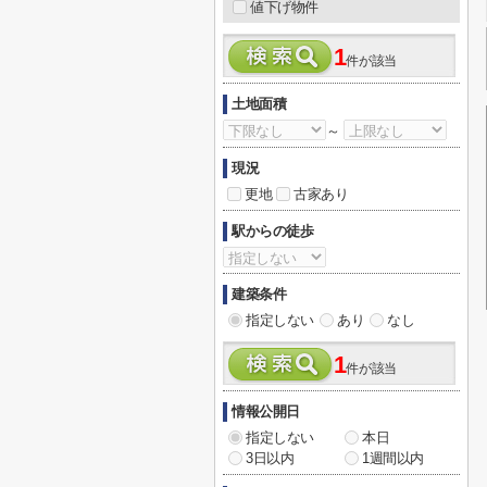
値下げ物件
1
件が該当
土地面積
～
現況
更地
古家あり
駅からの徒歩
建築条件
指定しない
あり
なし
1
件が該当
情報公開日
指定しない
本日
3日以内
1週間以内