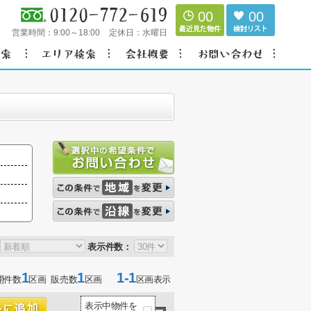
00
00
営業時間：
9:00～18:00
定休日：
水曜日
表示件数：
1
1
1-1
開件数
区画 販売数
区画
区画表示
表示中物件を