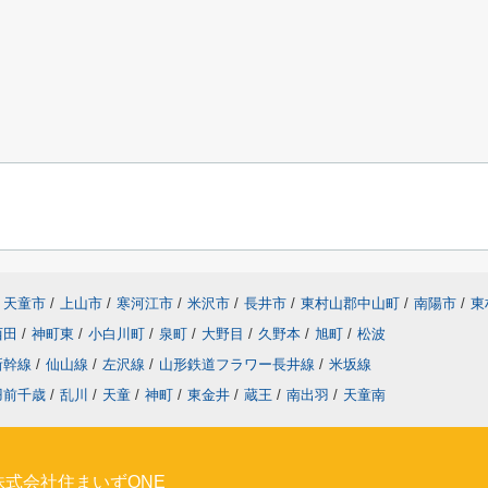
天童市
/
上山市
/
寒河江市
/
米沢市
/
長井市
/
東村山郡中山町
/
南陽市
/
東
西田
/
神町東
/
小白川町
/
泉町
/
大野目
/
久野本
/
旭町
/
松波
新幹線
/
仙山線
/
左沢線
/
山形鉄道フラワー長井線
/
米坂線
羽前千歳
/
乱川
/
天童
/
神町
/
東金井
/
蔵王
/
南出羽
/
天童南
式会社住まいずONE