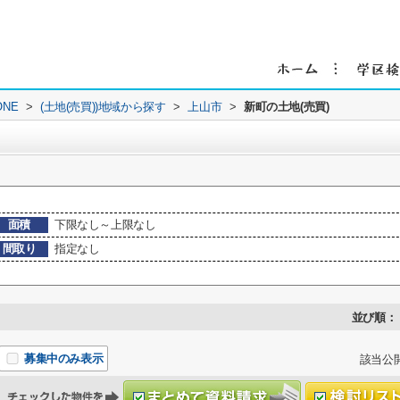
NE
>
(土地(売買))地域から探す
>
上山市
>
新町の土地(売買)
面積
下限なし～上限なし
間取り
指定なし
並び順：
募集中のみ表示
該当公