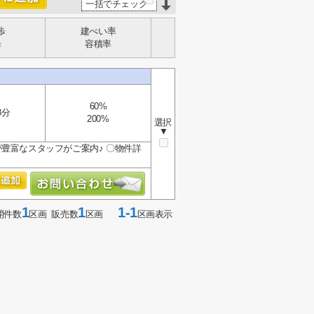
一括でチェック
歩
建ぺい率
歩
容積率
60%
8分
200%
選択
▼
豊富なスタッフがご案内♪ 〇物件詳
1
1
1-1
開件数
区画 販売数
区画
区画表示