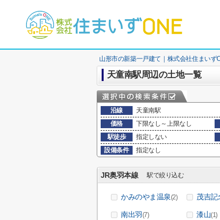
山形市の新築一戸建て｜株式会社住まいずO
天童南駅周辺の土地一覧
沿線
天童南駅
価格
下限なし～上限なし
駅徒歩
指定しない
設備条件
指定なし
JR奥羽本線
駅で絞り込む
かみのやま温泉
茂吉記
(2)
南出羽
漆山
(7)
(1)