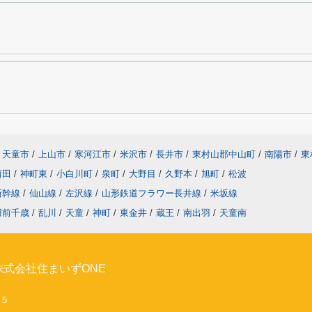
天童市
/
上山市
/
寒河江市
/
米沢市
/
長井市
/
東村山郡中山町
/
南陽市
/
東
西田
/
神町東
/
小白川町
/
泉町
/
大野目
/
久野本
/
旭町
/
松波
新幹線
/
仙山線
/
左沢線
/
山形鉄道フラワー長井線
/
米坂線
羽前千歳
/
乱川
/
天童
/
神町
/
東金井
/
蔵王
/
南出羽
/
天童南
式会社住まいずONE
２５