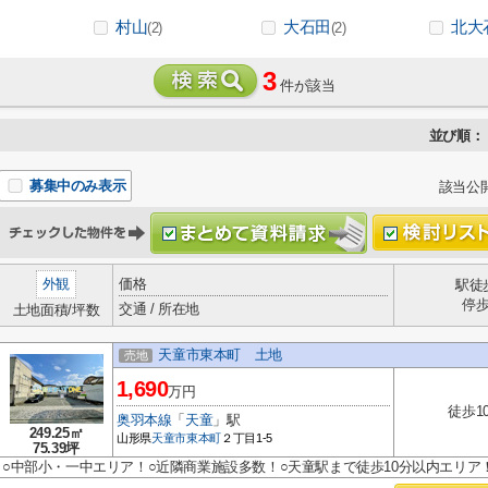
村山
大石田
北大
(2)
(2)
3
件が該当
並び順：
募集中のみ表示
該当公
外観
価格
駅徒
停
交通 / 所在地
土地面積/坪数
天童市東本町 土地
売地
1,690
万円
徒歩1
奥羽本線
「
天童
」駅
249.25㎡
山形県
天童市
東本町
２丁目1-5
75.39坪
○中部小・一中エリア！○近隣商業施設多数！○天童駅まで徒歩10分以内エリア