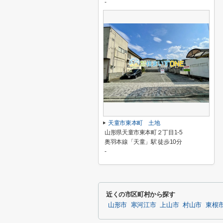
-
天童市東本町 土地
山形県天童市東本町２丁目1-5
奥羽本線「天童」駅 徒歩10分
-
近くの市区町村から探す
山形市
寒河江市
上山市
村山市
東根