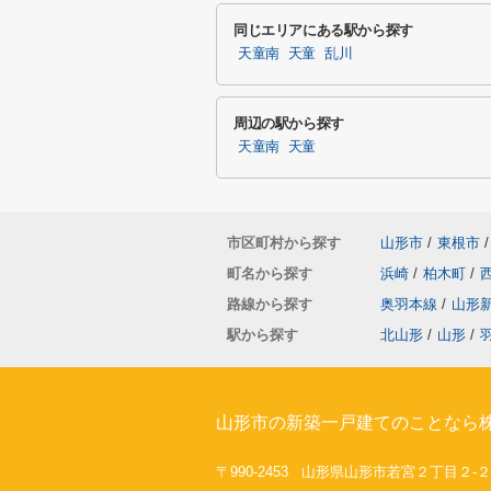
同じエリアにある駅から探す
天童南
天童
乱川
周辺の駅から探す
天童南
天童
市区町村から探す
山形市
/
東根市
/
町名から探す
浜崎
/
柏木町
/
路線から探す
奥羽本線
/
山形
駅から探す
北山形
/
山形
/
山形市の新築一戸建てのことなら株
〒990-2453 山形県山形市若宮２丁目２-