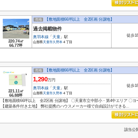
【敷地面積66坪以上 全2区画 分譲地】
売地
過去掲載物件
徒歩1
奥羽本線
「
天童
」駅
220.74㎡
山形県
天童市
久野本
４丁目
66.77坪
【敷地面積66坪以上 全2区画 分譲地】
売地
1,290
万円
徒歩1
奥羽本線
「
天童
」駅
221.11㎡
山形県
天童市
久野本
４丁目
66.88坪
【敷地面積66坪以上 全2区画 分譲地】 〇天童市立中部小・第4中エリア 〇ヨ
【建築条件付き土地】 弊社提携のハウスメーカー様で自由設計ができる...
該当公