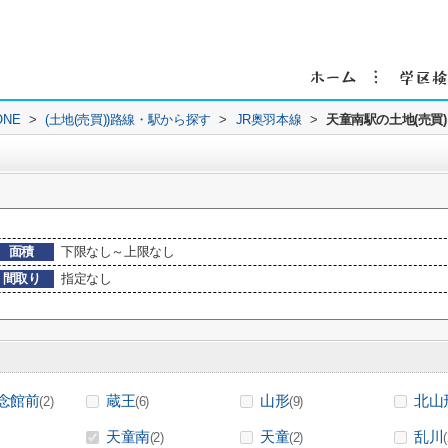
NE
>
(土地(売買))路線・駅から探す
>
JR奥羽本線
>
天童南駅の土地(売買)
面積
下限なし～上限なし
間取り
指定なし
念館前
蔵王
山形
北山
(2)
(6)
(9)
天童南
天童
乱川
(2)
(2)
(