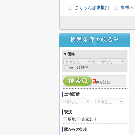
さくらんぼ東根
東根
(1)
(3)
▼価格
～
値下げ物件
3
件が該当
土地面積
～
現況
更地
古家あり
駅からの徒歩