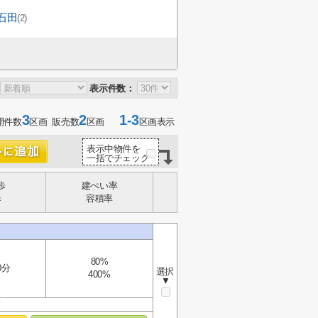
石田
(2)
表示件数：
3
2
1-3
開件数
区画 販売数
区画
区画表示
表示中物件を
一括でチェック
歩
建ぺい率
歩
容積率
80%
0分
選択
400%
▼
！