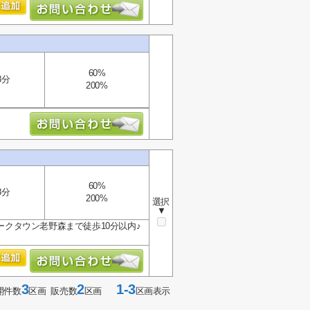
60%
8分
200%
60%
8分
200%
選択
▼
ークタウン老野森まで徒歩10分以内♪
3
2
1-3
開件数
区画 販売数
区画
区画表示