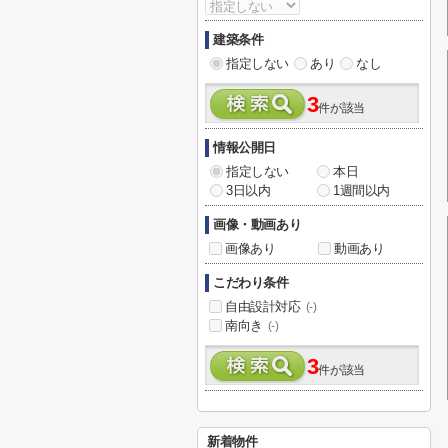
建築条件
指定しない
あり
なし
3
件が該当
情報公開日
指定しない
本日
3日以内
1週間以内
画像・動画あり
画像あり
動画あり
こだわり条件
自由設計対応
(-)
南向き
(-)
3
件が該当
新着物件