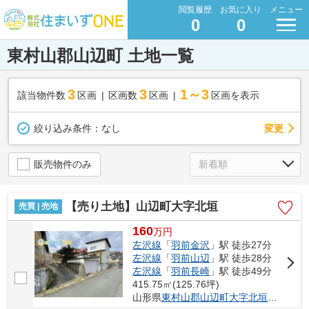
閲覧履歴
お気に入り
メニュー
0
0
東村山郡山辺町 土地一覧
3
3
1～3
該当物件数
区画
区画数
区画
区画を表示
変更
絞り込み条件：
なし
販売物件のみ
【売り土地】山辺町大字北垣
売買 | 売地
160
万
円
左沢線
「
羽前金沢
」駅 徒歩27分
左沢線
「
羽前山辺
」駅 徒歩28分
左沢線
「
羽前長崎
」駅 徒歩49分
415.75㎡(125.76坪)
山形県
東村山郡山辺町
大字北垣
６１－５