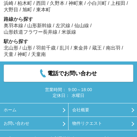
浜崎
/
柏木町
/
西田
/
久野本
/
神町東
/
小白川町
/
上桜田
/
大野目
/
旭町
/
東本町
路線から探す
奥羽本線
/
山形新幹線
/
左沢線
/
仙山線
/
山形鉄道フラワー長井線
/
米坂線
駅から探す
北山形
/
山形
/
羽前千歳
/
乱川
/
東金井
/
蔵王
/
南出羽
/
天童
/
神町
/
天童南
電話でお問い合わせ
営業時間：
9:00～18:00
定休日：
水曜日
ホーム
会社概要
お問い合わせ
物件リクエスト