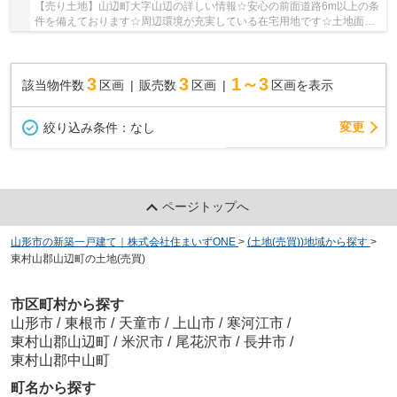
【売り土地】山辺町大字山辺の詳しい情報☆安心の前面道路6m以上の条
件を備えております☆周辺環境が充実している在宅用地です☆土地面積
は353.33㎡(公簿)で一押しです☆土地探しはタイミ...
3
3
1～3
該当物件数
区画
販売数
区画
区画を表示
変更
絞り込み条件：
なし
ページトップへ
山形市の新築一戸建て｜株式会社住まいずONE
>
(土地(売買))地域から探す
>
東村山郡山辺町の土地(売買)
市区町村から探す
山形市
/
東根市
/
天童市
/
上山市
/
寒河江市
/
東村山郡山辺町
/
米沢市
/
尾花沢市
/
長井市
/
東村山郡中山町
町名から探す