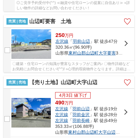
◎ご見学予約受付中(^^) ≪融資や住宅ローンの提案に自信あり≫ ○詳
しい物件の詳細などお問い合わせください！
山辺町要害 土地
売買 | 売地
250
万
円
左沢線
「
羽前山辺
」駅 徒歩47分
320.36㎡(96.90坪)
山形県
東村山郡山辺町
大字要害
367-3
〇建築・住宅ローンの知識が豊富なスタッフがご案内♪ 〇物件詳細など
お気軽にお問合せください!(^^)! ○心理的瑕疵物件となります。詳細はお
問い合わせください。 住まいずONEでは【注...
【売り土地】山辺町大字山辺
売買 | 売地
4月3日 値下げ
490
万
円
左沢線
「
羽前山辺
」駅 徒歩19分
左沢線
「
羽前金沢
」駅 徒歩28分
左沢線
「
羽前長崎
」駅 徒歩49分
353.33㎡(106.88坪)
山形県
東村山郡山辺町
大字山辺
２２０７－