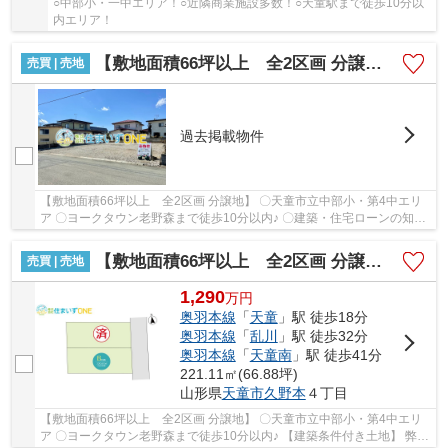
○中部小・一中エリア！○近隣商業施設多数！○天童駅まで徒歩10分以
内エリア！
【敷地面積66坪以上 全2区画 分譲地】
売買 | 売地
過去掲載物件
【敷地面積66坪以上 全2区画 分譲地】 〇天童市立中部小・第4中エリ
ア 〇ヨークタウン老野森まで徒歩10分以内♪ 〇建築・住宅ローンの知識
が豊富なスタッフがご案内いたします♪ 〇平...
【敷地面積66坪以上 全2区画 分譲地】
売買 | 売地
1,290
万
円
奥羽本線
「
天童
」駅 徒歩18分
奥羽本線
「
乱川
」駅 徒歩32分
奥羽本線
「
天童南
」駅 徒歩41分
221.11㎡(66.88坪)
山形県
天童市
久野本
４丁目
【敷地面積66坪以上 全2区画 分譲地】 〇天童市立中部小・第4中エリ
ア 〇ヨークタウン老野森まで徒歩10分以内♪ 【建築条件付き土地】 弊社