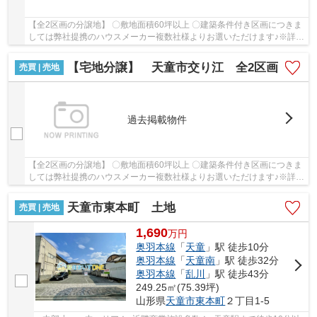
【全2区画の分譲地】 〇敷地面積60坪以上 〇建築条件付き区画につきま
しては弊社提携のハウスメーカー複数社様よりお選いただけます♪※詳細
はお問合せください。 〇平日やお仕事終わり...
【宅地分譲】 天童市交り江 全2区画
売買 | 売地
過去掲載物件
【全2区画の分譲地】 〇敷地面積60坪以上 〇建築条件付き区画につきま
しては弊社提携のハウスメーカー複数社様よりお選いただけます♪※詳細
はお問合せください。 〇平日やお仕事終わり...
天童市東本町 土地
売買 | 売地
1,690
万
円
奥羽本線
「
天童
」駅 徒歩10分
奥羽本線
「
天童南
」駅 徒歩32分
奥羽本線
「
乱川
」駅 徒歩43分
249.25㎡(75.39坪)
山形県
天童市
東本町
２丁目1-5