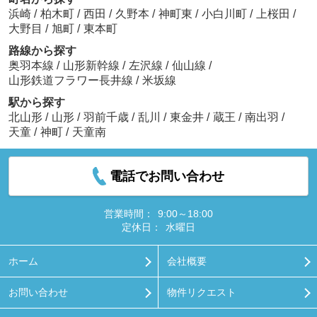
浜崎
/
柏木町
/
西田
/
久野本
/
神町東
/
小白川町
/
上桜田
/
大野目
/
旭町
/
東本町
路線から探す
奥羽本線
/
山形新幹線
/
左沢線
/
仙山線
/
山形鉄道フラワー長井線
/
米坂線
駅から探す
北山形
/
山形
/
羽前千歳
/
乱川
/
東金井
/
蔵王
/
南出羽
/
天童
/
神町
/
天童南
電話でお問い合わせ
営業時間：
9:00～18:00
定休日：
水曜日
ホーム
会社概要
お問い合わせ
物件リクエスト