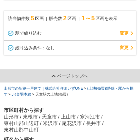
提携のハウスメーカー様で自由設計ができる...
5
2
1～5
該当物件数
区画
販売数
区画
区画を表示
駅で絞り込む
変更
変更
絞り込み条件：
なし
ページトップへ
山形市の新築一戸建て｜株式会社住まいずONE
>
(土地(売買))路線・駅から探
す
>
JR奥羽本線
>
天童駅の土地(売買)
市区町村から探す
山形市
/
東根市
/
天童市
/
上山市
/
寒河江市
/
東村山郡山辺町
/
米沢市
/
尾花沢市
/
長井市
/
東村山郡中山町
町名から探す