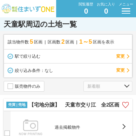
閲覧履歴
お気に入り
メニュー
0
0
天童駅周辺の土地一覧
5
2
1～5
該当物件数
区画
区画数
区画
区画を表示
駅で絞り込む
変更
変更
絞り込み条件：
なし
販売物件のみ
【宅地分譲】 天童市交り江 全2区画
売買 | 売地
過去掲載物件