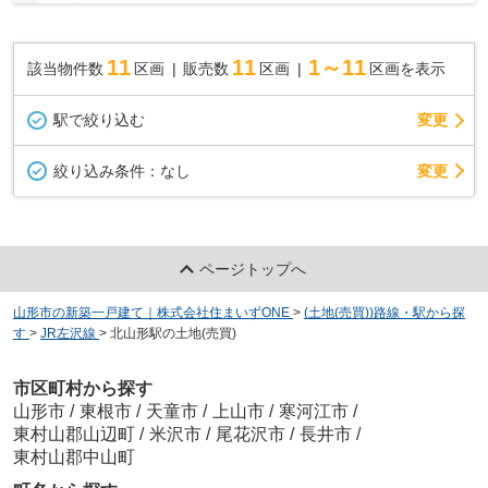
のご案内も可能です♪ ◯建築業者のご紹介や無...
11
11
1～11
該当物件数
区画
販売数
区画
区画を表示
駅で絞り込む
変更
変更
絞り込み条件：
なし
ページトップへ
山形市の新築一戸建て｜株式会社住まいずONE
>
(土地(売買))路線・駅から探
す
>
JR左沢線
>
北山形駅の土地(売買)
市区町村から探す
山形市
/
東根市
/
天童市
/
上山市
/
寒河江市
/
東村山郡山辺町
/
米沢市
/
尾花沢市
/
長井市
/
東村山郡中山町