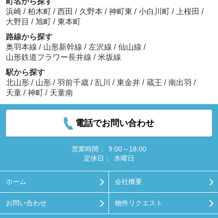
町名から探す
浜崎
/
柏木町
/
西田
/
久野本
/
神町東
/
小白川町
/
上桜田
/
大野目
/
旭町
/
東本町
路線から探す
奥羽本線
/
山形新幹線
/
左沢線
/
仙山線
/
山形鉄道フラワー長井線
/
米坂線
駅から探す
北山形
/
山形
/
羽前千歳
/
乱川
/
東金井
/
蔵王
/
南出羽
/
天童
/
神町
/
天童南
電話でお問い合わせ
営業時間：
9:00～18:00
定休日：
水曜日
ホーム
会社概要
お問い合わせ
物件リクエスト