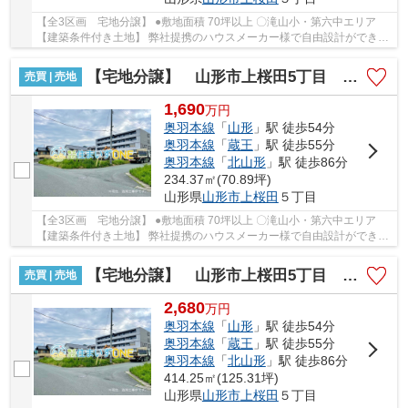
【全3区画 宅地分譲】 ●敷地面積 70坪以上 〇滝山小・第六中エリア
【建築条件付き土地】 弊社提携のハウスメーカー様で自由設計ができる
建築条件付きの土地です。 地元で愛される信...
【宅地分譲】 山形市上桜田5丁目 全3区画
売買 | 売地
1,690
万
円
奥羽本線
「
山形
」駅 徒歩54分
奥羽本線
「
蔵王
」駅 徒歩55分
奥羽本線
「
北山形
」駅 徒歩86分
234.37㎡(70.89坪)
山形県
山形市
上桜田
５丁目
【全3区画 宅地分譲】 ●敷地面積 70坪以上 〇滝山小・第六中エリア
【建築条件付き土地】 弊社提携のハウスメーカー様で自由設計ができる
建築条件付きの土地です。 地元で愛される信...
【宅地分譲】 山形市上桜田5丁目 全3区画
売買 | 売地
2,680
万
円
奥羽本線
「
山形
」駅 徒歩54分
奥羽本線
「
蔵王
」駅 徒歩55分
奥羽本線
「
北山形
」駅 徒歩86分
414.25㎡(125.31坪)
山形県
山形市
上桜田
５丁目