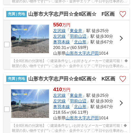
眺望の良い物件です(^^♪ 〇金井小・金井中エリア 〇平日やお仕事終わり
のご案内も可能です♪ ◯建築業者のご紹介や無...
山形市大字志戸田☆全8区画☆ F区画
売買 | 売地
550
万
円
左沢線
「
東金井
」駅 徒歩25分
左沢線
「
羽前山辺
」駅 徒歩30分
奥羽本線
「
北山形
」駅 徒歩67分
200.31㎡(60.59坪)
山形県
山形市
大字志戸田
1014
【全8区画の分譲地】 ◇建築条件なし♪お好きなメーカーで建築可能！ ◆
眺望の良い物件です(^^♪ 〇金井小・金井中エリア 〇平日やお仕事終わり
のご案内も可能です♪ ◯建築業者のご紹介や無...
山形市大字志戸田☆全8区画☆ K区画
売買 | 売地
410
万
円
左沢線
「
東金井
」駅 徒歩25分
左沢線
「
羽前山辺
」駅 徒歩30分
奥羽本線
「
北山形
」駅 徒歩67分
218.55㎡(66.11坪)
山形県
山形市
大字志戸田
1014
【全8区画の分譲地】 ◇建築条件なし♪お好きなメーカーで建築可能！◆
眺望の良い物件です(^^♪ 〇金井小・金井中エリア 〇平日やお仕事終わり