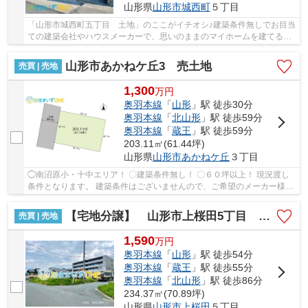
山形県
山形市
城西町
５丁目
「山形市城西町五丁目 土地」のここがイチオシ♪建築条件無しでお目当
ての建築会社やハウスメーカーで、思いのままのマイホームを建てるこ
とが可能です♪売地をお探しの方に、こちらの...
山形市あかねケ丘3 売土地
売買 | 売地
1,300
万
円
奥羽本線
「
山形
」駅 徒歩30分
奥羽本線
「
北山形
」駅 徒歩59分
奥羽本線
「
蔵王
」駅 徒歩59分
203.11㎡(61.44坪)
山形県
山形市
あかねケ丘
３丁目
◯南沼原小・十中エリア！ 〇建築条件無し！ 〇６０坪以上！ 現況渡し
条件となります。 建築条件はございませんので、ご希望のメーカー様で
建築可能です。 住まいずＯＮＥでは【注文...
【宅地分譲】 山形市上桜田5丁目 全3区画
売買 | 売地
1,590
万
円
奥羽本線
「
山形
」駅 徒歩54分
奥羽本線
「
蔵王
」駅 徒歩55分
奥羽本線
「
北山形
」駅 徒歩86分
234.37㎡(70.89坪)
山形県
山形市
上桜田
５丁目