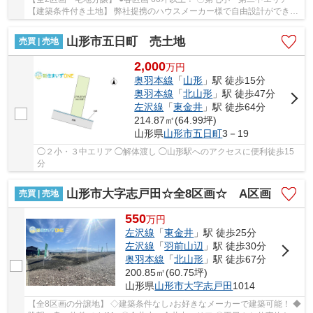
【建築条件付き土地】 弊社提携のハウスメーカー様で自由設計ができる
建築条件付きの土地です。 地元で愛される信...
山形市五日町 売土地
売買 | 売地
2,000
万
円
奥羽本線
「
山形
」駅 徒歩15分
奥羽本線
「
北山形
」駅 徒歩47分
左沢線
「
東金井
」駅 徒歩64分
214.87㎡(64.99坪)
山形県
山形市
五日町
3－19
◯２小・３中エリア ◯解体渡し ◯山形駅へのアクセスに便利徒歩15
分
山形市大字志戸田☆全8区画☆ A区画
売買 | 売地
550
万
円
左沢線
「
東金井
」駅 徒歩25分
左沢線
「
羽前山辺
」駅 徒歩30分
奥羽本線
「
北山形
」駅 徒歩67分
200.85㎡(60.75坪)
山形県
山形市
大字志戸田
1014
【全8区画の分譲地】 ◇建築条件なし♪お好きなメーカーで建築可能！ ◆