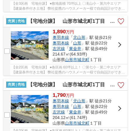
【全3区画 宅地分譲】 ●敷地面積 70坪以上 〇滝山小・第六中エリア
【建築条件付き土地】 弊社提携のハウスメーカー様で自由設計ができる
建築条件付きの土地です。 地元で愛される信...
【宅地分譲】 山形市城北町1丁目 全2区画
売買 | 売地
1,890
万
円
奥羽本線
「
北山形
」駅 徒歩21分
奥羽本線
「
山形
」駅 徒歩22分
左沢線
「
東金井
」駅 徒歩49分
214.67㎡(64.93坪)
山形県
山形市
城北町
１丁目
【全2区画 宅地分譲】 ●各区画 60坪以上！ 〇第七小・第二中エリア
【建築条件付き土地】 弊社提携のハウスメーカー様で自由設計ができる
建築条件付きの土地です。 地元で愛される信...
【宅地分譲】 山形市城北町1丁目 全2区画
売買 | 売地
1,790
万
円
奥羽本線
「
北山形
」駅 徒歩21分
奥羽本線
「
山形
」駅 徒歩22分
左沢線
「
東金井
」駅 徒歩49分
204.12㎡(61.74坪)
山形県
山形市
城北町
１丁目
【全2区画 宅地分譲】 ●各区画 60坪以上！ 〇第七小・第二中エリア