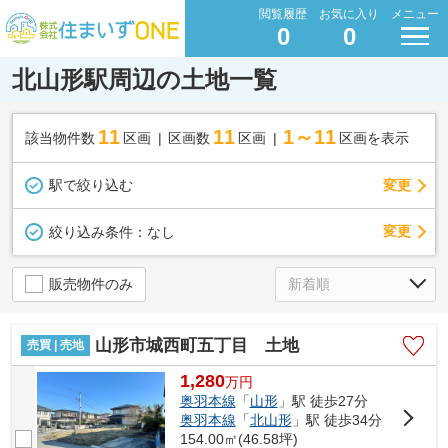
閲覧履歴
お気に入り
メニュー
0
0
北山形駅周辺の土地一覧
11
11
1～11
該当物件数
区画
区画数
区画
区画を表示
駅で絞り込む
変更
変更
絞り込み条件：
なし
販売物件のみ
山形市城西町五丁目 土地
売買 | 売地
1,280
万
円
奥羽本線
「
山形
」駅 徒歩27分
奥羽本線
「
北山形
」駅 徒歩34分
154.00㎡(46.58坪)