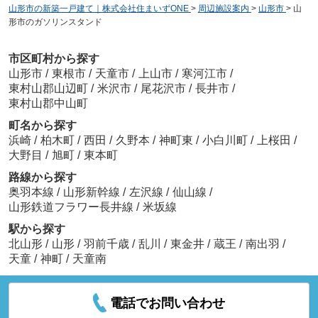
山形市の新築一戸建て｜株式会社住まいずONE
>
周辺施設案内
>
山形市
>
山
形市のガソリンスタンド
市区町村から探す
山形市
/
東根市
/
天童市
/
上山市
/
寒河江市
/
東村山郡山辺町
/
米沢市
/
尾花沢市
/
長井市
/
東村山郡中山町
町名から探す
浜崎
/
柏木町
/
西田
/
久野本
/
神町東
/
小白川町
/
上桜田
/
大野目
/
旭町
/
東本町
路線から探す
奥羽本線
/
山形新幹線
/
左沢線
/
仙山線
/
山形鉄道フラワー長井線
/
米坂線
駅から探す
北山形
/
山形
/
羽前千歳
/
乱川
/
東金井
/
蔵王
/
南出羽
/
天童
/
神町
/
天童南
電話でお問い合わせ