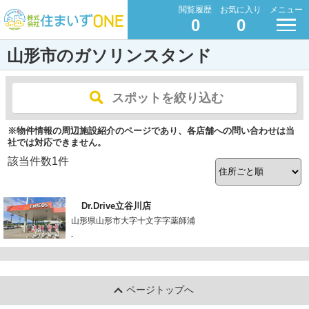
閲覧履歴
お気に入り
メニュー
0
0
山形市のガソリンスタンド
スポットを絞り込む
※物件情報の周辺施設紹介のページであり、各店舗への問い合わせは当
社では対応できません。
該当件数
1
件
Dr.Drive立谷川店
山形県山形市大字十文字字薬師浦
-
ページトップへ