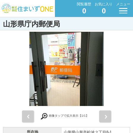
閲覧履歴
お気に入り
メニュー
0
0
山形県庁内郵便局
前
次
画像タップで拡大表示【
1
/1】
所在地
山形県山形市松波２丁目8-1