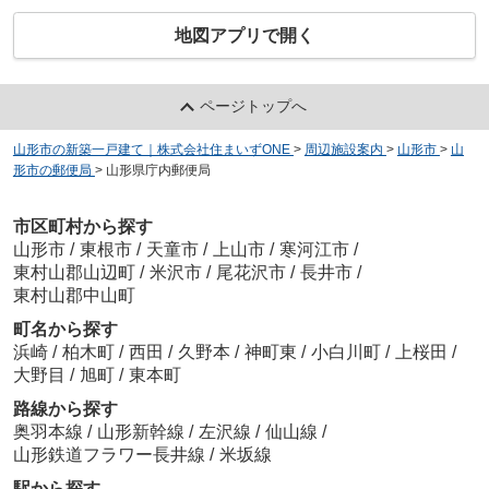
地図アプリで開く
ページトップへ
山形市の新築一戸建て｜株式会社住まいずONE
>
周辺施設案内
>
山形市
>
山
形市の郵便局
>
山形県庁内郵便局
市区町村から探す
山形市
/
東根市
/
天童市
/
上山市
/
寒河江市
/
東村山郡山辺町
/
米沢市
/
尾花沢市
/
長井市
/
東村山郡中山町
町名から探す
浜崎
/
柏木町
/
西田
/
久野本
/
神町東
/
小白川町
/
上桜田
/
大野目
/
旭町
/
東本町
路線から探す
奥羽本線
/
山形新幹線
/
左沢線
/
仙山線
/
山形鉄道フラワー長井線
/
米坂線
駅から探す