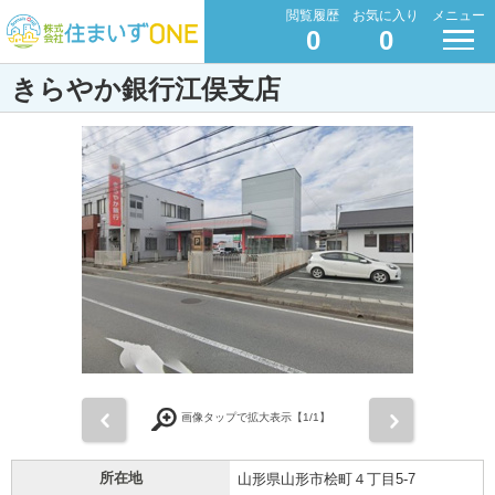
閲覧履歴
お気に入り
メニュー
0
0
きらやか銀行江俣支店
前
次
画像タップで拡大表示【
1
/1】
所在地
山形県山形市桧町４丁目5-7