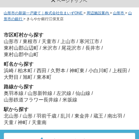
ページトップへ
山形市の新築一戸建て｜株式会社住まいずONE
>
周辺施設案内
>
山形市
>
山
形市の銀行
>
きらやか銀行江俣支店
市区町村から探す
山形市
/
東根市
/
天童市
/
上山市
/
寒河江市
/
東村山郡山辺町
/
米沢市
/
尾花沢市
/
長井市
/
東村山郡中山町
町名から探す
浜崎
/
柏木町
/
西田
/
久野本
/
神町東
/
小白川町
/
上桜田
/
大野目
/
旭町
/
東本町
路線から探す
奥羽本線
/
山形新幹線
/
左沢線
/
仙山線
/
山形鉄道フラワー長井線
/
米坂線
駅から探す
北山形
/
山形
/
羽前千歳
/
乱川
/
東金井
/
蔵王
/
南出羽
/
天童
/
神町
/
天童南