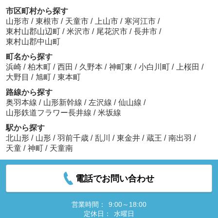
市区町村から探す
山形市
/
東根市
/
天童市
/
上山市
/
寒河江市
/
東村山郡山辺町
/
米沢市
/
尾花沢市
/
長井市
/
東村山郡中山町
町名から探す
浜崎
/
柏木町
/
西田
/
久野本
/
神町東
/
小白川町
/
上桜田
/
大野目
/
旭町
/
東本町
路線から探す
奥羽本線
/
山形新幹線
/
左沢線
/
仙山線
/
山形鉄道フラワー長井線
/
米坂線
駅から探す
北山形
/
山形
/
羽前千歳
/
乱川
/
東金井
/
蔵王
/
南出羽
/
天童
/
神町
/
天童南
電話でお問い合わせ
営業時間：
9:00～18:00
定休日：
水曜日