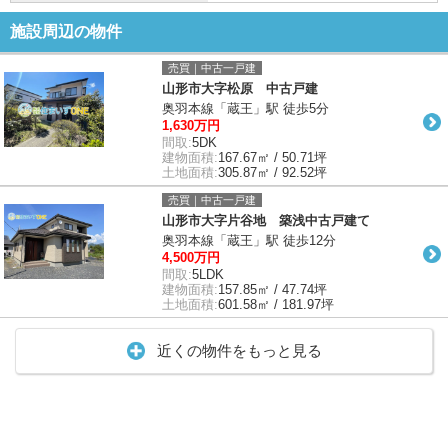
施設周辺の物件
売買｜中古一戸建
山形市大字松原 中古戸建
奥羽本線「蔵王」駅 徒歩5分
1,630万円
間取:
5DK
建物面積:
167.67㎡ / 50.71坪
土地面積:
305.87㎡ / 92.52坪
売買｜中古一戸建
山形市大字片谷地 築浅中古戸建て
奥羽本線「蔵王」駅 徒歩12分
4,500万円
間取:
5LDK
建物面積:
157.85㎡ / 47.74坪
土地面積:
601.58㎡ / 181.97坪
近くの物件をもっと見る