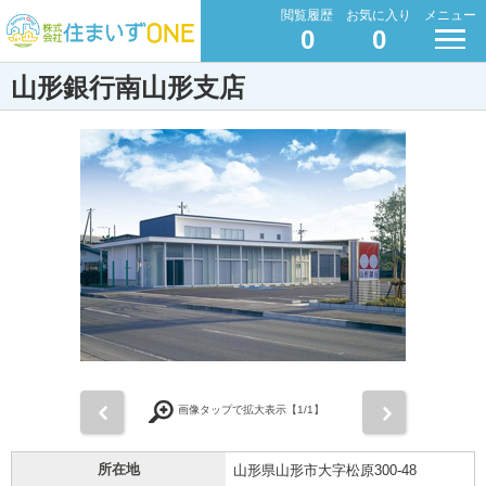
閲覧履歴
お気に入り
メニュー
0
0
山形銀行南山形支店
前
次
画像タップで拡大表示【
1
/1】
所在地
山形県山形市大字松原300-48