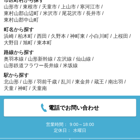
市区町村から探す
山形市
/
東根市
/
天童市
/
上山市
/
寒河江市
/
東村山郡山辺町
/
米沢市
/
尾花沢市
/
長井市
/
東村山郡中山町
町名から探す
浜崎
/
柏木町
/
西田
/
久野本
/
神町東
/
小白川町
/
上桜田
/
大野目
/
旭町
/
東本町
路線から探す
奥羽本線
/
山形新幹線
/
左沢線
/
仙山線
/
山形鉄道フラワー長井線
/
米坂線
駅から探す
北山形
/
山形
/
羽前千歳
/
乱川
/
東金井
/
蔵王
/
南出羽
/
天童
/
神町
/
天童南
電話でお問い合わせ
営業時間：
9:00～18:00
定休日：
水曜日