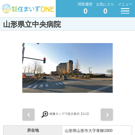
閲覧履歴
お気に入り
メニュー
0
0
山形県立中央病院
前
次
画像タップで拡大表示【
1
/1】
所在地
山形県山形市大字青柳1800