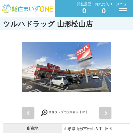
閲覧履歴
お気に入り
メニュー
0
0
ツルハドラッグ 山形松山店
前
次
画像タップで拡大表示【
1
/1】
所在地
山形県山形市松山３丁目6-6