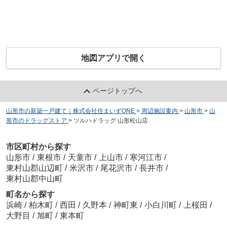
地図アプリで開く
ページトップへ
山形市の新築一戸建て｜株式会社住まいずONE
>
周辺施設案内
>
山形市
>
山
形市のドラッグストア
>
ツルハドラッグ 山形松山店
市区町村から探す
山形市
/
東根市
/
天童市
/
上山市
/
寒河江市
/
東村山郡山辺町
/
米沢市
/
尾花沢市
/
長井市
/
東村山郡中山町
町名から探す
浜崎
/
柏木町
/
西田
/
久野本
/
神町東
/
小白川町
/
上桜田
/
大野目
/
旭町
/
東本町