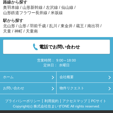
路線から探す
奥羽本線
/
山形新幹線
/
左沢線
/
仙山線
/
山形鉄道フラワー長井線
/
米坂線
駅から探す
北山形
/
山形
/
羽前千歳
/
乱川
/
東金井
/
蔵王
/
南出羽
/
天童
/
神町
/
天童南
電話でお問い合わせ
営業時間：
9:00～18:00
定休日：
水曜日
ホーム
会社概要
お問い合わせ
物件リクエスト
プライバシーポリシー
利用規約
アクセスマップ
PCサイト
Copyright(c) 株式会社住まいずONE All rights reserved.