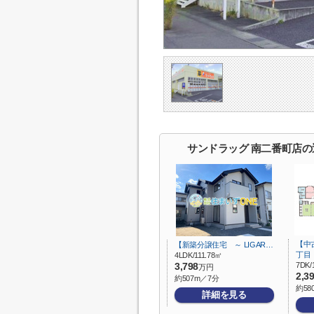
サンドラッグ 南二番町店
【中
【新築分譲住宅 ～ LIGAR…
丁目
4LDK/111.78㎡
7DK/
3,798
万円
2,3
約507m／7分
約58
詳細を見る