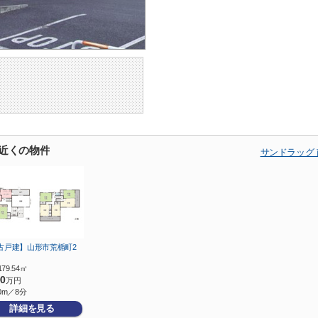
の近くの物件
サンドラッグ
古戸建】山形市荒楯町2
179.54㎡
90
万円
0m／8分
詳細を見る