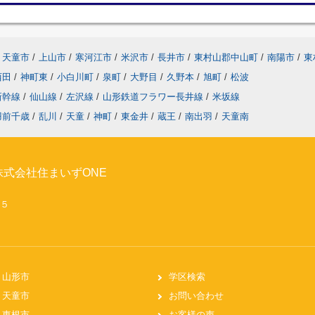
天童市
/
上山市
/
寒河江市
/
米沢市
/
長井市
/
東村山郡中山町
/
南陽市
/
東
西田
/
神町東
/
小白川町
/
泉町
/
大野目
/
久野本
/
旭町
/
松波
新幹線
/
仙山線
/
左沢線
/
山形鉄道フラワー長井線
/
米坂線
羽前千歳
/
乱川
/
天童
/
神町
/
東金井
/
蔵王
/
南出羽
/
天童南
式会社住まいずONE
２５
山形市
学区検索
天童市
お問い合わせ
東根市
お客様の声