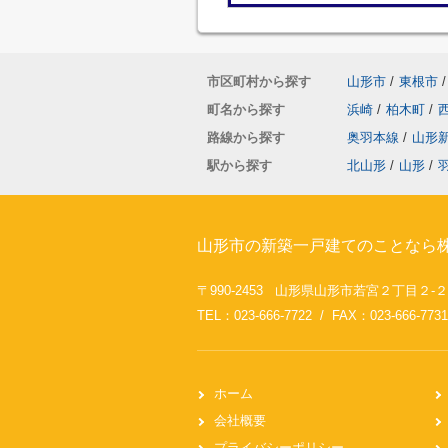
市区町村から探す
山形市
/
東根市
/
町名から探す
浜崎
/
柏木町
/
路線から探す
奥羽本線
/
山形
駅から探す
北山形
/
山形
/
山形市の新築一戸建てのことなら株
〒990-2453 山形県山形市若宮２丁目２-
TEL：023-666-7722 / FAX：023-666-7731
ホーム
会社概要
プライバシーポリシー