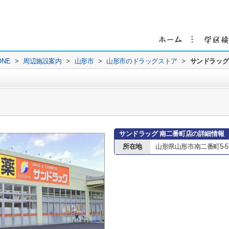
NE
>
周辺施設案内
>
山形市
>
山形市のドラッグストア
>
サンドラッグ
サンドラッグ 南二番町店の詳細情報
所在地
山形県山形市南二番町5-5