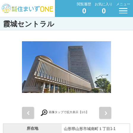
閲覧履歴
お気に入り
メニュー
0
0
霞城セントラル
前
次
画像タップで拡大表示【
1
/1】
所在地
山形県山形市城南町１丁目1-1