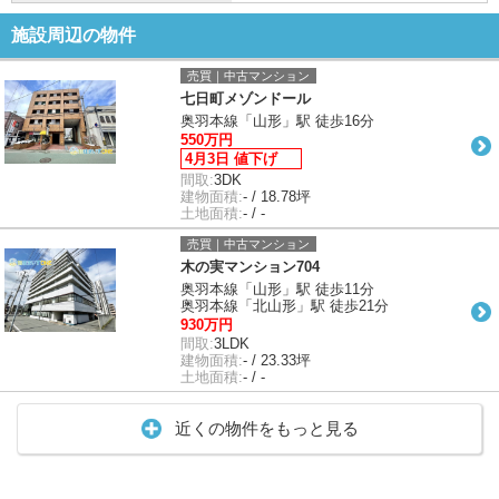
施設周辺の物件
売買｜中古マンション
七日町メゾンドール
奥羽本線「山形」駅 徒歩16分
550万円
4月3日 値下げ
間取:
3DK
建物面積:
- / 18.78坪
土地面積:
- / -
売買｜中古マンション
木の実マンション704
奥羽本線「山形」駅 徒歩11分
奥羽本線「北山形」駅 徒歩21分
930万円
間取:
3LDK
建物面積:
- / 23.33坪
土地面積:
- / -
近くの物件をもっと見る