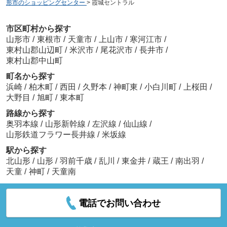
形市のショッピングセンター
>
霞城セントラル
市区町村から探す
山形市
/
東根市
/
天童市
/
上山市
/
寒河江市
/
東村山郡山辺町
/
米沢市
/
尾花沢市
/
長井市
/
東村山郡中山町
町名から探す
浜崎
/
柏木町
/
西田
/
久野本
/
神町東
/
小白川町
/
上桜田
/
大野目
/
旭町
/
東本町
路線から探す
奥羽本線
/
山形新幹線
/
左沢線
/
仙山線
/
山形鉄道フラワー長井線
/
米坂線
駅から探す
北山形
/
山形
/
羽前千歳
/
乱川
/
東金井
/
蔵王
/
南出羽
/
天童
/
神町
/
天童南
電話でお問い合わせ