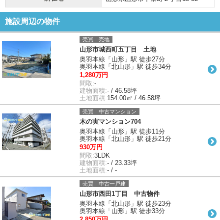
施設周辺の物件
売買｜売地
山形市城西町五丁目 土地
奥羽本線「山形」駅 徒歩27分
奥羽本線「北山形」駅 徒歩34分
1,280万円
間取:
-
建物面積:
- / 46.58坪
土地面積:
154.00㎡ / 46.58坪
売買｜中古マンション
木の実マンション704
奥羽本線「山形」駅 徒歩11分
奥羽本線「北山形」駅 徒歩21分
930万円
間取:
3LDK
建物面積:
- / 23.33坪
土地面積:
- / -
売買｜中古一戸建
山形市西田1丁目 中古物件
奥羽本線「北山形」駅 徒歩23分
奥羽本線「山形」駅 徒歩33分
2,850万円