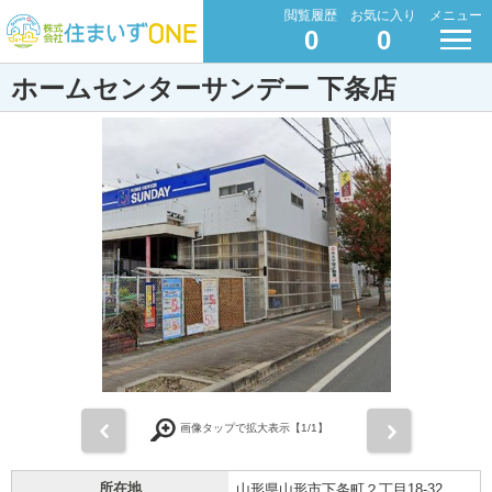
閲覧履歴
お気に入り
メニュー
0
0
ホームセンターサンデー 下条店
前
次
画像タップで拡大表示【
1
/1】
所在地
山形県山形市下条町２丁目18-32