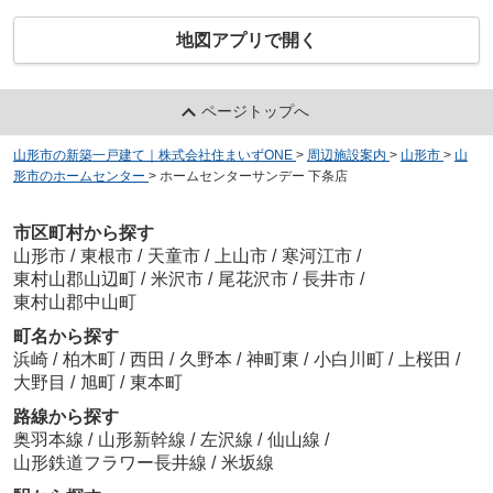
地図アプリで開く
ページトップへ
山形市の新築一戸建て｜株式会社住まいずONE
>
周辺施設案内
>
山形市
>
山
形市のホームセンター
>
ホームセンターサンデー 下条店
市区町村から探す
山形市
/
東根市
/
天童市
/
上山市
/
寒河江市
/
東村山郡山辺町
/
米沢市
/
尾花沢市
/
長井市
/
東村山郡中山町
町名から探す
浜崎
/
柏木町
/
西田
/
久野本
/
神町東
/
小白川町
/
上桜田
/
大野目
/
旭町
/
東本町
路線から探す
奥羽本線
/
山形新幹線
/
左沢線
/
仙山線
/
山形鉄道フラワー長井線
/
米坂線