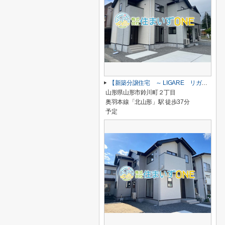
【新築分譲住宅 ～ LIGARE リガーレ～ 】山形市鈴川町2丁目 1期2棟
山形県山形市鈴川町２丁目
奥羽本線「北山形」駅 徒歩37分
予定