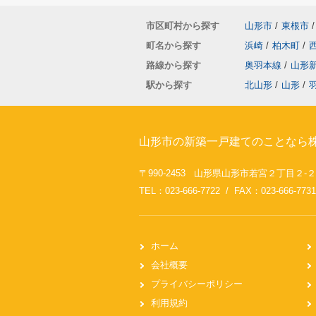
市区町村から探す
山形市
/
東根市
/
町名から探す
浜崎
/
柏木町
/
路線から探す
奥羽本線
/
山形
駅から探す
北山形
/
山形
/
山形市の新築一戸建てのことなら株
〒990-2453 山形県山形市若宮２丁目２-
TEL：023-666-7722 / FAX：023-666-7731
ホーム
会社概要
プライバシーポリシー
利用規約