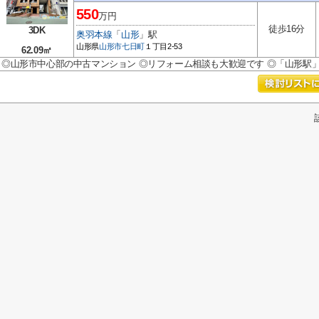
550
万円
徒歩16分
3DK
奥羽本線
「
山形
」駅
山形県
山形市
七日町
１丁目2-53
62.09㎡
◎山形市中心部の中古マンション ◎リフォーム相談も大歓迎です ◎「山形駅」