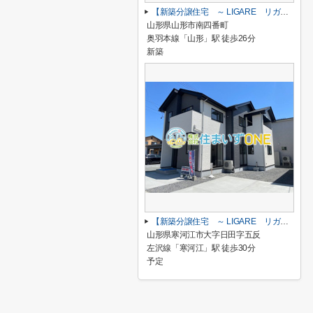
【新築分譲住宅 ～ LIGARE リガーレ～ 】山形市南四番町 1期1棟
山形県山形市南四番町
奥羽本線「山形」駅 徒歩26分
新築
【新築分譲住宅 ～ LIGARE リガーレ～ 】寒河江市日田 1期1棟
山形県寒河江市大字日田字五反
左沢線「寒河江」駅 徒歩30分
予定