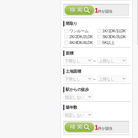
1
件が該当
間取り
ワンルーム
1K/1DK/1LDK
2K/2DK/2LDK
3K/3DK/3LDK
4K/4DK/4LDK
5K以上
面積
～
土地面積
～
駅からの徒歩
築年数
1
件が該当