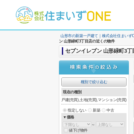
山形市の新築一戸建て｜株式会社住まいずO
ン 山形緑町3丁目店の近くの物件
セブンイレブン 山形緑町3丁
種別で絞り込む
現在の種別
戸建(売買),土地(売買),マンション(売買)
指定しない
新築
中古
▼価格
～
値下げ物件