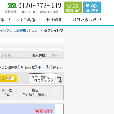
00
00
営業時間：
9:00～18:00
定休日：
水曜日
イレブン 山形緑町3丁目店
>
セブンイレブ
表示件数：
1
1
1-1
該当公開件数
件 販売数
件
件表示
表示中物件を
一括でチェック
築年数
構造
方位
所在階 / （階建）
4月3日 値下げ