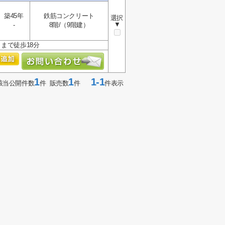
築45年
鉄筋コンクリート
選択
▼
-
8階/（9階建）
まで徒歩18分
1
1
1-1
該当公開件数
件 販売数
件
件表示