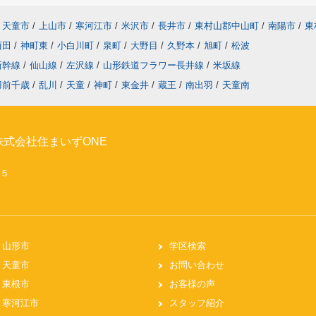
天童市
/
上山市
/
寒河江市
/
米沢市
/
長井市
/
東村山郡中山町
/
南陽市
/
東
西田
/
神町東
/
小白川町
/
泉町
/
大野目
/
久野本
/
旭町
/
松波
新幹線
/
仙山線
/
左沢線
/
山形鉄道フラワー長井線
/
米坂線
羽前千歳
/
乱川
/
天童
/
神町
/
東金井
/
蔵王
/
南出羽
/
天童南
式会社住まいずONE
２５
山形市
学区検索
天童市
お問い合わせ
東根市
お客様の声
寒河江市
スタッフ紹介