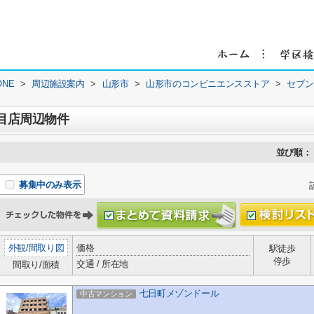
NE
>
周辺施設案内
>
山形市
>
山形市のコンビニエンスストア
>
セブン
目店周辺物件
並び順：
募集中のみ表示
外観
/
間取り図
価格
駅徒歩
停歩
交通 / 所在地
間取り/面積
七日町メゾンドール
中古マンション