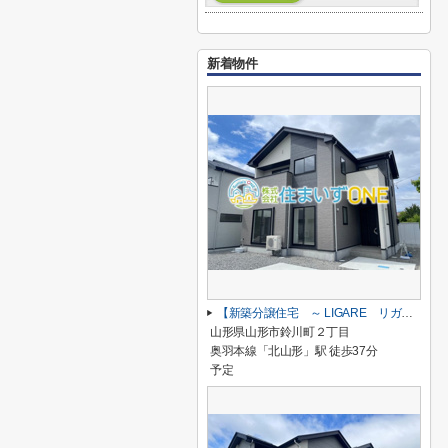
新着物件
【新築分譲住宅 ～ LIGARE リガーレ～ 】山形市鈴川町2丁目 1期2棟
山形県山形市鈴川町２丁目
奥羽本線「北山形」駅 徒歩37分
予定