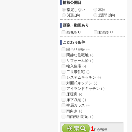
情報公開日
指定しない
本日
3日以内
1週間以内
画像・動画あり
画像あり
動画あり
こだわり条件
陽当り良好
(-)
閑静な住宅地
(-)
リフォーム済
(-)
輸入住宅
(-)
二世帯住宅
(-)
システムキッチン
(-)
対面式キッチン
(-)
アイランドキッチン
(-)
床暖房
(-)
床下収納
(-)
複層ガラス
(-)
南向き
(-)
自由設計対応
(-)
1
件が該当