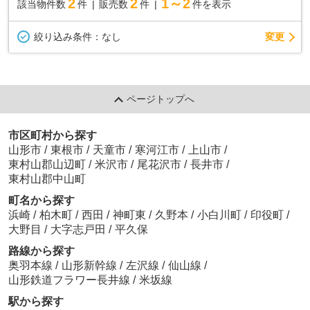
2
2
1～2
該当物件数
件
販売数
件
件を表示
変更
絞り込み条件：
なし
ページトップへ
市区町村から探す
山形市
/
東根市
/
天童市
/
寒河江市
/
上山市
/
東村山郡山辺町
/
米沢市
/
尾花沢市
/
長井市
/
東村山郡中山町
町名から探す
浜崎
/
柏木町
/
西田
/
神町東
/
久野本
/
小白川町
/
印役町
/
大野目
/
大字志戸田
/
平久保
路線から探す
奥羽本線
/
山形新幹線
/
左沢線
/
仙山線
/
山形鉄道フラワー長井線
/
米坂線
駅から探す