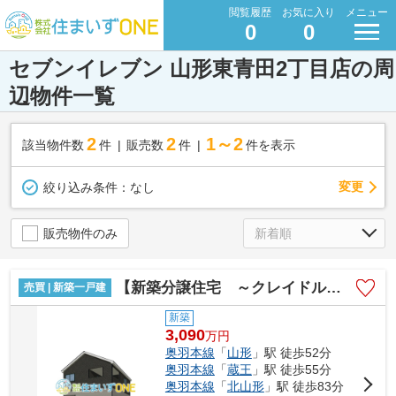
閲覧履歴
お気に入り
メニュー
0
0
セブンイレブン 山形東青田2丁目店の周
辺物件一覧
2
2
1～2
該当物件数
件
販売数
件
件を表示
変更
絞り込み条件：
なし
販売物件のみ
【新築分譲住宅 ～クレイドルガーデン～】 山形市東青田 第4 ☆全2棟☆
売買 | 新築一戸建
新築
3,090
万
円
奥羽本線
「
山形
」駅 徒歩52分
奥羽本線
「
蔵王
」駅 徒歩55分
奥羽本線
「
北山形
」駅 徒歩83分