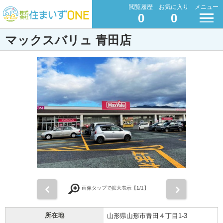
閲覧履歴
お気に入り
メニュー
0
0
マックスバリュ 青田店
前
次
画像タップで拡大表示【
1
/1】
所在地
山形県山形市青田４丁目1-3