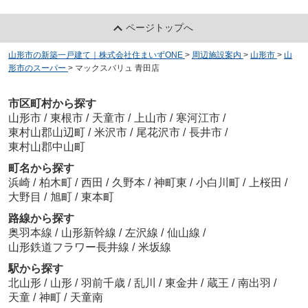
ページトップへ
山形市の新築一戸建て｜株式会社住まいずONE
>
周辺施設案内
>
山形市
>
山
形市のスーパー
>
マックスバリュ 青田店
市区町村から探す
山形市
/
東根市
/
天童市
/
上山市
/
寒河江市
/
東村山郡山辺町
/
米沢市
/
尾花沢市
/
長井市
/
東村山郡中山町
町名から探す
浜崎
/
柏木町
/
西田
/
久野本
/
神町東
/
小白川町
/
上桜田
/
大野目
/
旭町
/
東本町
路線から探す
奥羽本線
/
山形新幹線
/
左沢線
/
仙山線
/
山形鉄道フラワー長井線
/
米坂線
駅から探す
北山形
/
山形
/
羽前千歳
/
乱川
/
東金井
/
蔵王
/
南出羽
/
天童
/
神町
/
天童南