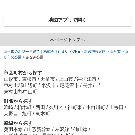
地図アプリで開く
ページトップへ
山形市の新築一戸建て｜株式会社住まいずONE
>
周辺施設案内
>
山形市
>
山
形市の公園
>
みなみ公園
市区町村から探す
山形市
/
東根市
/
天童市
/
上山市
/
寒河江市
/
東村山郡山辺町
/
米沢市
/
尾花沢市
/
長井市
/
東村山郡中山町
町名から探す
浜崎
/
柏木町
/
西田
/
久野本
/
神町東
/
小白川町
/
上桜田
/
大野目
/
旭町
/
東本町
路線から探す
奥羽本線
/
山形新幹線
/
左沢線
/
仙山線
/