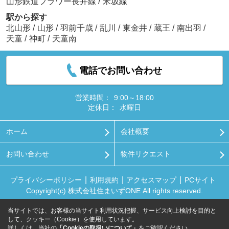
山形鉄道フラワー長井線
/
米坂線
駅から探す
北山形
/
山形
/
羽前千歳
/
乱川
/
東金井
/
蔵王
/
南出羽
/
天童
/
神町
/
天童南
電話でお問い合わせ
営業時間：
9:00～18:00
定休日：
水曜日
ホーム
会社概要
お問い合わせ
物件リクエスト
プライバシーポリシー
利用規約
アクセスマップ
PCサイト
Copyright(c) 株式会社住まいずONE All rights reserved.
当サイトでは、お客様の当サイト利用状況把握、サービス向上検討を目的と
して、クッキー（Cookie）を使用しています。
詳しくは、当社の
「Cookieの取扱いについて」
をご確認ください。