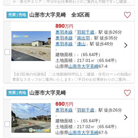
小・第七中エリア 〇平日やお仕事終わりのご案内も可能です♪ ◯建築業
者のご紹介や無料で資金相談・間取り相談も可能...
山形市大字見崎 全3区画
売買 | 売地
890
万
円
奥羽本線
「
羽前千歳
」駅 徒歩26分
奥羽本線
「
南出羽
」駅 徒歩35分
奥羽本線
「
漆山
」駅 徒歩48分
-
建物面積：-（65.64坪）
土地面積：217.01㎡（65.64坪）
山形県
山形市
大字見崎
67-4
【全2区画の分譲地】 〇土地面積60坪以上 〇建築・住宅ローンの知識が
豊富なスタッフがご案内いたします♪ 〇平日やお仕事終わりのご案内も
可能です♪ ◯建築業者のご紹介や無料で資金相...
山形市大字見崎
売買 | 売地
690
万
円
奥羽本線
「
羽前千歳
」駅 徒歩26分
-
建物面積：-（65.64坪）
土地面積：217.02㎡（65.64坪）
山形県
山形市
大字見崎
67-5