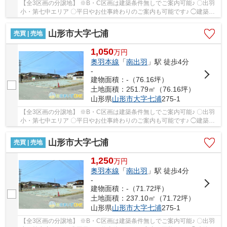
【全3区画の分譲地】 ※B・C区画は建築条件無しでご案内可能♪ 〇出羽
小・第七中エリア 〇平日やお仕事終わりのご案内も可能です♪ ◯建築業
者のご紹介や無料で資金相談・間取り相談も可能...
山形市大字七浦
売買 | 売地
1,050
万
円
奥羽本線
「
南出羽
」駅 徒歩4分
-
建物面積：-（76.16坪）
土地面積：251.79㎡（76.16坪）
山形県
山形市
大字七浦
275-1
【全3区画の分譲地】 ※B・C区画は建築条件無しでご案内可能♪ 〇出羽
小・第七中エリア 〇平日やお仕事終わりのご案内も可能です♪ ◯建築業
者のご紹介や無料で資金相談・間取り相談も可能...
山形市大字七浦
売買 | 売地
1,250
万
円
奥羽本線
「
南出羽
」駅 徒歩4分
-
建物面積：-（71.72坪）
土地面積：237.10㎡（71.72坪）
山形県
山形市
大字七浦
275-1
【全3区画の分譲地】 ※B・C区画は建築条件無しでご案内可能♪ 〇出羽