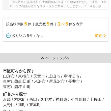
【全2区画の分譲地】 〇土地面積60坪以上 〇建築条件なし 〇建築・住宅
ローンの知識が豊富なスタッフがご案内いたします♪ 〇平日やお仕事終
わりのご案内も可能です♪ ◯建築業者のご紹介...
5
5
1～5
該当物件数
件
販売数
件
件を表示
変更
絞り込み条件：
なし
ページトップへ
市区町村から探す
山形市
/
東根市
/
天童市
/
上山市
/
寒河江市
/
東村山郡山辺町
/
米沢市
/
尾花沢市
/
長井市
/
東村山郡中山町
町名から探す
浜崎
/
柏木町
/
西田
/
久野本
/
神町東
/
小白川町
/
上桜田
/
大野目
/
旭町
/
東本町