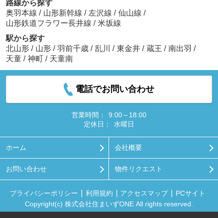
路線から探す
奥羽本線
/
山形新幹線
/
左沢線
/
仙山線
/
山形鉄道フラワー長井線
/
米坂線
駅から探す
北山形
/
山形
/
羽前千歳
/
乱川
/
東金井
/
蔵王
/
南出羽
/
天童
/
神町
/
天童南
電話でお問い合わせ
営業時間：
9:00～18:00
定休日：
水曜日
ホーム
会社概要
お問い合わせ
物件リクエスト
プライバシーポリシー
利用規約
アクセスマップ
PCサイト
Copyright(c) 株式会社住まいずONE All rights reserved.