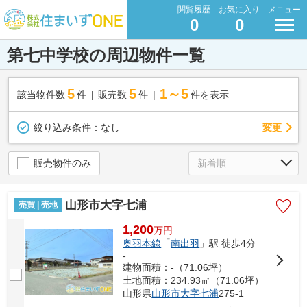
閲覧履歴
お気に入り
メニュー
0
0
第七中学校の周辺物件一覧
5
5
1～5
該当物件数
件
販売数
件
件を表示
変更
絞り込み条件：
なし
販売物件のみ
山形市大字七浦
売買 | 売地
1,200
万
円
奥羽本線
「
南出羽
」駅 徒歩4分
-
建物面積：-（71.06坪）
土地面積：234.93㎡（71.06坪）
山形県
山形市
大字七浦
275-1