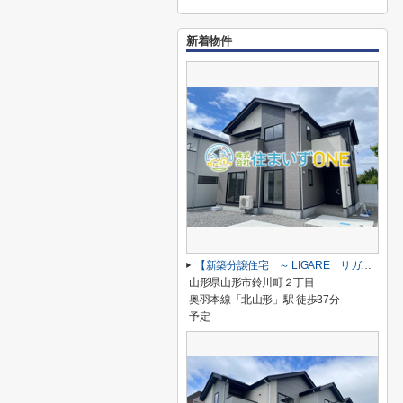
新着物件
【新築分譲住宅 ～ LIGARE リガーレ～ 】山形市鈴川町2丁目 1期2棟
山形県山形市鈴川町２丁目
奥羽本線「北山形」駅 徒歩37分
予定