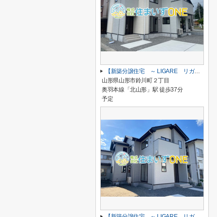
【新築分譲住宅 ～ LIGARE リガーレ～ 】山形市鈴川町2丁目 1期2棟
山形県山形市鈴川町２丁目
奥羽本線「北山形」駅 徒歩37分
予定
【新築分譲住宅 ～ LIGARE リガーレ～ 】山形市南四番町 1期1棟