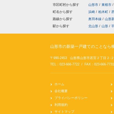
市区町村から探す
山形市
/
東根市
/
町名から探す
浜崎
/
柏木町
/
路線から探す
奥羽本線
/
山形
駅から探す
北山形
/
山形
/
山形市の新築一戸建てのことなら株
〒990-2453 山形県山形市若宮２丁目２-
TEL：023-666-7722 / FAX：023-666-7731
ホーム
会社概要
プライバシーポリシー
利用規約
サイトマップ