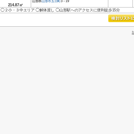
山形県
山形市
五日町
3－19
214.87㎡
◯２小・３中エリア ◯解体渡し ◯山形駅へのアクセスに便利徒歩15分