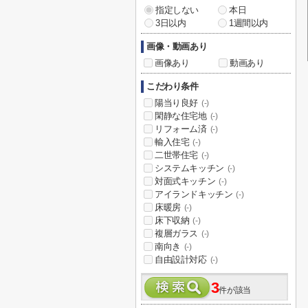
指定しない
本日
3日以内
1週間以内
画像・動画あり
画像あり
動画あり
こだわり条件
陽当り良好
(-)
閑静な住宅地
(-)
リフォーム済
(-)
輸入住宅
(-)
二世帯住宅
(-)
システムキッチン
(-)
対面式キッチン
(-)
アイランドキッチン
(-)
床暖房
(-)
床下収納
(-)
複層ガラス
(-)
南向き
(-)
自由設計対応
(-)
3
件が該当