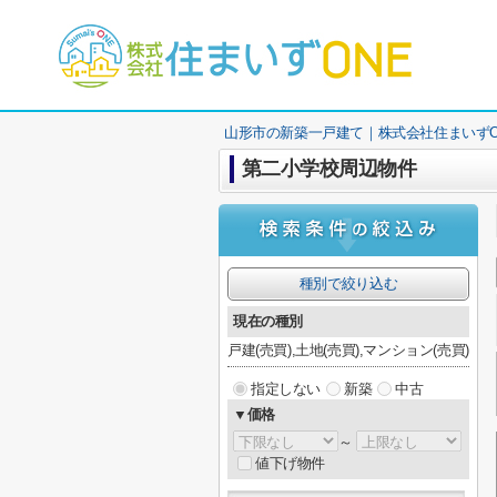
山形市の新築一戸建て｜株式会社住まいずO
第二小学校周辺物件
種別で絞り込む
現在の種別
戸建(売買),土地(売買),マンション(売買)
指定しない
新築
中古
▼価格
～
値下げ物件