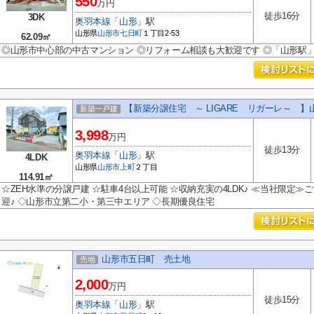
550
万円
徒歩16分
3DK
奥羽本線
「
山形
」駅
山形県
山形市
七日町
１丁目2-53
62.09㎡
◎山形市中心部の中古マンション ◎リフォーム相談も大歓迎です ◎「山形駅」
【新築分譲住宅 ～ LIGARE リガーレ～ 】
新築一戸建
3,998
万円
徒歩13分
奥羽本線
「
山形
」駅
4LDK
山形県
山形市
上町
２丁目
114.91㎡
☆ZEH水準の分譲戸建 ☆駐車4台以上可能 ☆収納充実の4LDK♪ ≪当社限定
迎♪ ◇山形市立第二小・第三中エリア ◇長期優良住宅
山形市五日町 売土地
売地
2,000
万円
徒歩15分
奥羽本線
「
山形
」駅