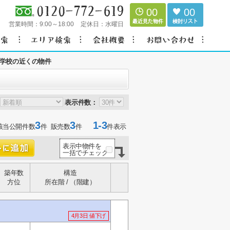
00
00
営業時間：
9:00～18:00
定休日：
水曜日
学校の近くの物件
表示件数：
3
3
1-3
該当公開件数
件 販売数
件
件表示
表示中物件を
一括でチェック
築年数
構造
方位
所在階 / （階建）
4月3日 値下げ