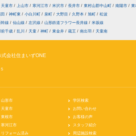
天童市
/
上山市
/
寒河江市
/
米沢市
/
長井市
/
東村山郡中山町
/
南陽市
/
東
西田
/
神町東
/
小白川町
/
泉町
/
大野目
/
久野本
/
旭町
/
松波
新幹線
/
仙山線
/
左沢線
/
山形鉄道フラワー長井線
/
米坂線
羽前千歳
/
乱川
/
天童
/
神町
/
東金井
/
蔵王
/
南出羽
/
天童南
式会社住まいずONE
２５
山形市
学区検索
天童市
お問い合わせ
東根市
お客様の声
寒河江市
スタッフ紹介
リフォーム済み
周辺施設検索