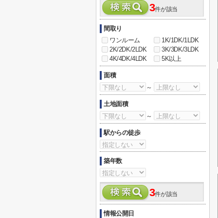
3
件が該当
間取り
ワンルーム
1K/1DK/1LDK
2K/2DK/2LDK
3K/3DK/3LDK
4K/4DK/4LDK
5K以上
面積
～
土地面積
～
駅からの徒歩
築年数
3
件が該当
情報公開日