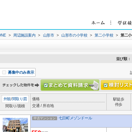
NE
>
周辺施設案内
>
山形市
>
山形市の小学校
>
第二小学校
>
第二小
並び順：
募集中のみ表示
外観
/
間取り図
価格
駅徒歩
停歩
交通 / 所在地
間取り/面積
七日町メゾンドール
中古マンション