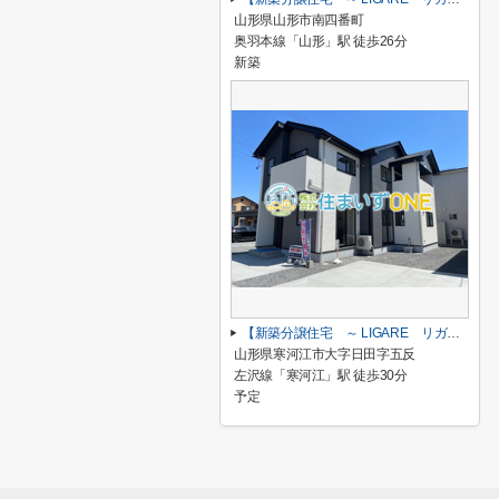
山形県山形市南四番町
奥羽本線「山形」駅 徒歩26分
新築
【新築分譲住宅 ～ LIGARE リガーレ～ 】寒河江市日田 1期1棟
山形県寒河江市大字日田字五反
左沢線「寒河江」駅 徒歩30分
予定