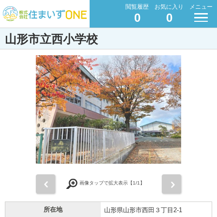
閲覧履歴
お気に入り
メニュー
0
0
山形市立西小学校
前
次
画像タップで拡大表示【
1
/1】
所在地
山形県山形市西田３丁目2-1