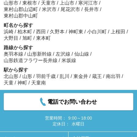
山形市
/
東根市
/
天童市
/
上山市
/
寒河江市
/
東村山郡山辺町
/
米沢市
/
尾花沢市
/
長井市
/
東村山郡中山町
町名から探す
浜崎
/
柏木町
/
西田
/
久野本
/
神町東
/
小白川町
/
上桜田
/
大野目
/
旭町
/
東本町
路線から探す
奥羽本線
/
山形新幹線
/
左沢線
/
仙山線
/
山形鉄道フラワー長井線
/
米坂線
駅から探す
北山形
/
山形
/
羽前千歳
/
乱川
/
東金井
/
蔵王
/
南出羽
/
天童
/
神町
/
天童南
電話でお問い合わせ
営業時間：
9:00～18:00
定休日：
水曜日