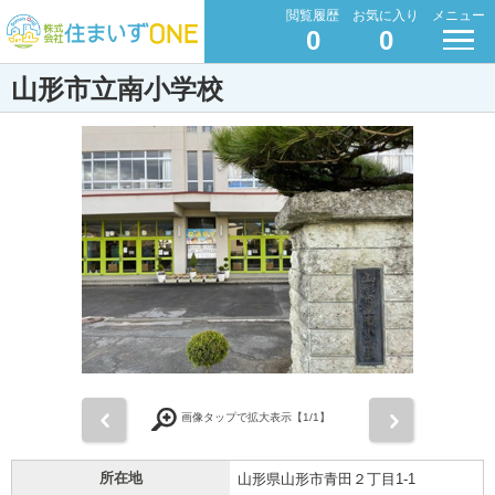
閲覧履歴
お気に入り
メニュー
0
0
山形市立南小学校
前
次
画像タップで拡大表示【
1
/1】
所在地
山形県山形市青田２丁目1-1