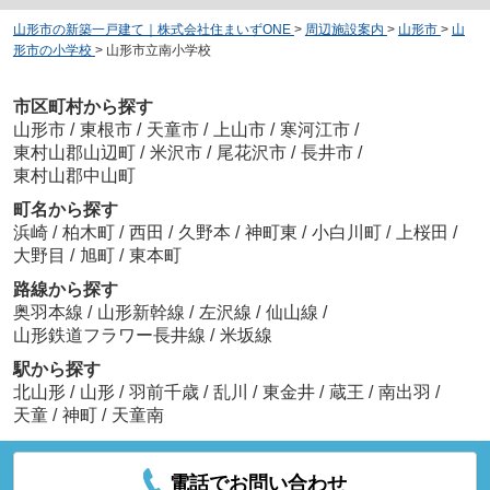
山形市の新築一戸建て｜株式会社住まいずONE
>
周辺施設案内
>
山形市
>
山
形市の小学校
>
山形市立南小学校
市区町村から探す
山形市
/
東根市
/
天童市
/
上山市
/
寒河江市
/
東村山郡山辺町
/
米沢市
/
尾花沢市
/
長井市
/
東村山郡中山町
町名から探す
浜崎
/
柏木町
/
西田
/
久野本
/
神町東
/
小白川町
/
上桜田
/
大野目
/
旭町
/
東本町
路線から探す
奥羽本線
/
山形新幹線
/
左沢線
/
仙山線
/
山形鉄道フラワー長井線
/
米坂線
駅から探す
北山形
/
山形
/
羽前千歳
/
乱川
/
東金井
/
蔵王
/
南出羽
/
天童
/
神町
/
天童南
電話でお問い合わせ