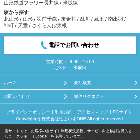
山形鉄道フラワー長井線
/
米坂線
駅から探す
北山形
/
山形
/
羽前千歳
/
東金井
/
乱川
/
蔵王
/
南出羽
/
神町
/
天童
/
さくらんぼ東根
電話でお問い合わせ
営業時間：
9:00～18:00
定休日：
水曜日
ホーム
会社概要
お問い合わせ
物件リクエスト
プライバシーポリシー
利用規約
アクセスマップ
PCサイト
Copyright(c) 株式会社住まいずONE All rights reserved.
当サイトでは、お客様の当サイト利用状況把握、サービス向上検討を目的と
して、クッキー（Cookie）を使用しています。