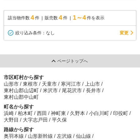
中エリア ◇長期優良住宅
4
4
1～4
該当物件数
件
販売数
件
件を表示
変更
絞り込み条件：
なし
ページトップへ
市区町村から探す
山形市
/
東根市
/
天童市
/
寒河江市
/
上山市
/
東村山郡山辺町
/
米沢市
/
尾花沢市
/
長井市
/
東村山郡中山町
町名から探す
浜崎
/
柏木町
/
西田
/
神町東
/
久野本
/
小白川町
/
印役町
/
大野目
/
大字志戸田
/
平久保
路線から探す
奥羽本線
/
山形新幹線
/
左沢線
/
仙山線
/