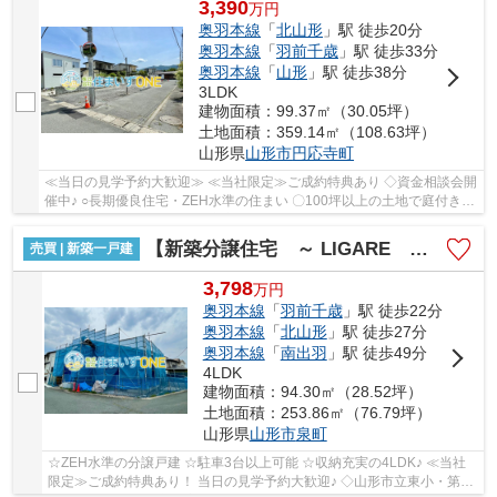
3,390
万
円
奥羽本線
「
北山形
」駅 徒歩20分
奥羽本線
「
羽前千歳
」駅 徒歩33分
奥羽本線
「
山形
」駅 徒歩38分
3LDK
建物面積：99.37㎡（30.05坪）
土地面積：359.14㎡（108.63坪）
山形県
山形市
円応寺町
≪当日の見学予約大歓迎≫ ≪当社限定≫ご成約特典あり ◇資金相談会開
催中♪ ○長期優良住宅・ZEH水準の住まい 〇100坪以上の土地で庭付き♪
〇駐車4台可能です♪ 〇山形市立第三小・山五中エ...
【新築分譲住宅 ～ LIGARE リガーレ～ 】山形市泉町 1期1棟
売買 | 新築一戸建
3,798
万
円
奥羽本線
「
羽前千歳
」駅 徒歩22分
奥羽本線
「
北山形
」駅 徒歩27分
奥羽本線
「
南出羽
」駅 徒歩49分
4LDK
建物面積：94.30㎡（28.52坪）
土地面積：253.86㎡（76.79坪）
山形県
山形市
泉町
☆ZEH水準の分譲戸建 ☆駐車3台以上可能 ☆収納充実の4LDK♪ ≪当社
限定≫ご成約特典あり！ 当日の見学予約大歓迎♪ ◇山形市立東小・第四