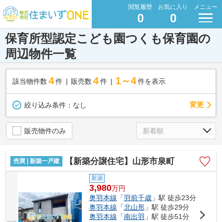
閲覧履歴
お気に入り
メニュー
0
0
保育所型認定こども園つくも保育園の
周辺物件一覧
4
4
1～4
該当物件数
件
販売数
件
件を表示
変更
絞り込み条件：
なし
販売物件のみ
【新築分譲住宅】山形市泉町
売買 | 新築一戸建
新築
3,980
万
円
奥羽本線
「
羽前千歳
」駅 徒歩23分
奥羽本線
「
北山形
」駅 徒歩29分
奥羽本線
「
南出羽
」駅 徒歩51分