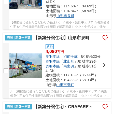
4LDK
建物面積：114.68㎡（34.69坪）
土地面積：194.84㎡（58.93坪）
山形県
山形市
泉町
【機能性に優れたこだわりの住まい】 ☆東小・第四中エリア ☆長期優良
住宅＆住宅性能表示制度の６項目で最高等級！ ☆小・中学校まで徒歩１
０分圏内 ！！家事動線や収納など「あったら...
【新築分譲住宅】山形市泉町
売買 | 新築一戸建
新築
4,080
万
円
奥羽本線
「
羽前千歳
」駅 徒歩23分
奥羽本線
「
北山形
」駅 徒歩29分
奥羽本線
「
南出羽
」駅 徒歩51分
4LDK
建物面積：117.16㎡（35.44坪）
土地面積：194.83㎡（58.93坪）
山形県
山形市
泉町
ル 【機能性に優れたこだわりの住まい】 ☆東小・第四中エリア ☆長期
優良住宅＆住宅性能表示制度の６項目で最高等級！ ☆小・中学校まで徒
歩１０分圏内 ！！家事動線や収納など「あった...
【新築分譲住宅～GRAFARE～】山形市円応寺町 2期 全1棟
売買 | 新築一戸建