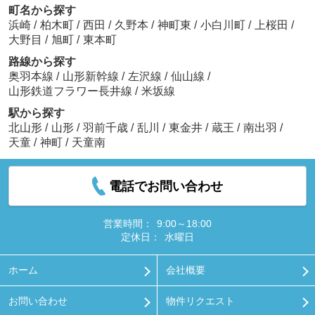
町名から探す
浜崎
/
柏木町
/
西田
/
久野本
/
神町東
/
小白川町
/
上桜田
/
大野目
/
旭町
/
東本町
路線から探す
奥羽本線
/
山形新幹線
/
左沢線
/
仙山線
/
山形鉄道フラワー長井線
/
米坂線
駅から探す
北山形
/
山形
/
羽前千歳
/
乱川
/
東金井
/
蔵王
/
南出羽
/
天童
/
神町
/
天童南
電話でお問い合わせ
営業時間：
9:00～18:00
定休日：
水曜日
ホーム
会社概要
お問い合わせ
物件リクエスト