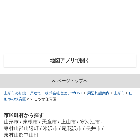
地図アプリで開く
ページトップへ
山形市の新築一戸建て｜株式会社住まいずONE
>
周辺施設案内
>
山形市
>
山
形市の保育園
>
すこやか保育園
市区町村から探す
山形市
/
東根市
/
天童市
/
上山市
/
寒河江市
/
東村山郡山辺町
/
米沢市
/
尾花沢市
/
長井市
/
東村山郡中山町