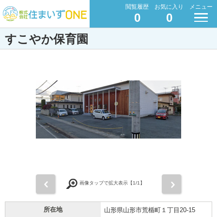
閲覧履歴
お気に入り
メニュー
0
0
すこやか保育園
前
次
画像タップで拡大表示【
1
/1】
所在地
山形県山形市荒楯町１丁目20-15