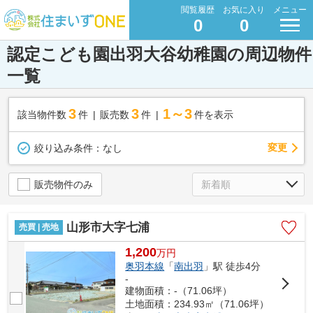
閲覧履歴
お気に入り
メニュー
0
0
認定こども園出羽大谷幼稚園の周辺物件
一覧
3
3
1～3
該当物件数
件
販売数
件
件を表示
変更
絞り込み条件：
なし
販売物件のみ
山形市大字七浦
売買 | 売地
1,200
万
円
奥羽本線
「
南出羽
」駅 徒歩4分
-
建物面積：-（71.06坪）
土地面積：234.93㎡（71.06坪）