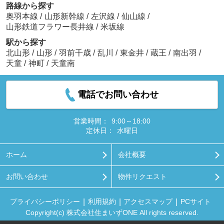
路線から探す
奥羽本線
/
山形新幹線
/
左沢線
/
仙山線
/
山形鉄道フラワー長井線
/
米坂線
駅から探す
北山形
/
山形
/
羽前千歳
/
乱川
/
東金井
/
蔵王
/
南出羽
/
天童
/
神町
/
天童南
電話でお問い合わせ
営業時間：
9:00～18:00
定休日：
水曜日
ホーム
会社概要
お問い合わせ
物件リクエスト
プライバシーポリシー
利用規約
アクセスマップ
PCサイト
Copyright(c) 株式会社住まいずONE All rights reserved.