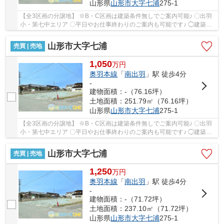
山形県
山形市
大字七浦
275-1
【全3区画の分譲地】 ※B・C区画は建築条件無しでご案内可能♪ 〇出羽
小・第七中エリア 〇平日やお仕事終わりのご案内も可能です♪ ◯建築業
者のご紹介や無料で資金相談・間取り相談も可能...
山形市大字七浦
売買 | 売地
1,050
万
円
奥羽本線
「
南出羽
」駅 徒歩4分
-
建物面積：-（76.16坪）
土地面積：251.79㎡（76.16坪）
山形県
山形市
大字七浦
275-1
【全3区画の分譲地】 ※B・C区画は建築条件無しでご案内可能♪ 〇出羽
小・第七中エリア 〇平日やお仕事終わりのご案内も可能です♪ ◯建築業
者のご紹介や無料で資金相談・間取り相談も可能...
山形市大字七浦
売買 | 売地
1,250
万
円
奥羽本線
「
南出羽
」駅 徒歩4分
-
建物面積：-（71.72坪）
土地面積：237.10㎡（71.72坪）
山形県
山形市
大字七浦
275-1