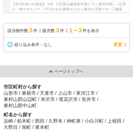
【全3区画の分譲地】 ※B・C区画は建築条件無しでご案内可能♪ 〇出羽
小・第七中エリア 〇平日やお仕事終わりのご案内も可能です♪ ◯建築業
者のご紹介や無料で資金相談・間取り相談も可能...
3
3
1～3
該当物件数
件
販売数
件
件を表示
変更
絞り込み条件：
なし
ページトップへ
市区町村から探す
山形市
/
東根市
/
天童市
/
上山市
/
寒河江市
/
東村山郡山辺町
/
米沢市
/
尾花沢市
/
長井市
/
東村山郡中山町
町名から探す
浜崎
/
柏木町
/
西田
/
久野本
/
神町東
/
小白川町
/
上桜田
/
大野目
/
旭町
/
東本町