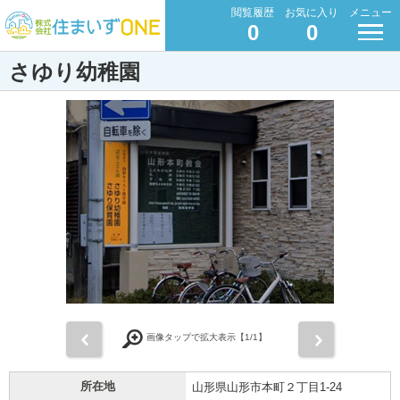
閲覧履歴
お気に入り
メニュー
0
0
さゆり幼稚園
前
次
画像タップで拡大表示【
1
/1】
所在地
山形県山形市本町２丁目1-24