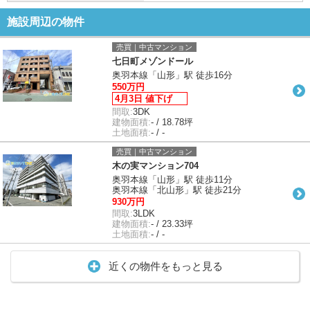
施設周辺の物件
売買｜中古マンション
七日町メゾンドール
奥羽本線「山形」駅 徒歩16分
550万円
4月3日 値下げ
間取:
3DK
建物面積:
- / 18.78坪
土地面積:
- / -
売買｜中古マンション
木の実マンション704
奥羽本線「山形」駅 徒歩11分
奥羽本線「北山形」駅 徒歩21分
930万円
間取:
3LDK
建物面積:
- / 23.33坪
土地面積:
- / -
近くの物件をもっと見る