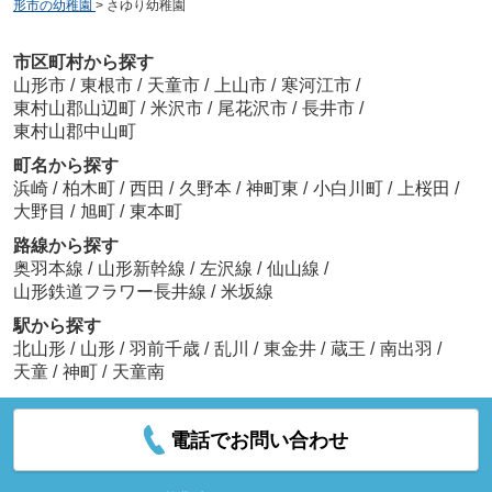
形市の幼稚園
>
さゆり幼稚園
市区町村から探す
山形市
/
東根市
/
天童市
/
上山市
/
寒河江市
/
東村山郡山辺町
/
米沢市
/
尾花沢市
/
長井市
/
東村山郡中山町
町名から探す
浜崎
/
柏木町
/
西田
/
久野本
/
神町東
/
小白川町
/
上桜田
/
大野目
/
旭町
/
東本町
路線から探す
奥羽本線
/
山形新幹線
/
左沢線
/
仙山線
/
山形鉄道フラワー長井線
/
米坂線
駅から探す
北山形
/
山形
/
羽前千歳
/
乱川
/
東金井
/
蔵王
/
南出羽
/
天童
/
神町
/
天童南
電話でお問い合わせ