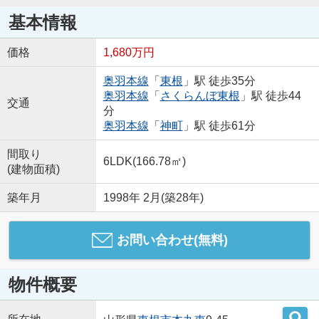
基本情報
価格
1,680万円
奥羽本線
「
東根
」駅 徒歩35分
奥羽本線
「
さくらんぼ東根
」駅 徒歩44
交通
分
奥羽本線
「
神町
」駅 徒歩61分
間取り
6LDK(166.78㎡)
(建物面積)
築年月
1998年 2月(築28年)
お問い合わせ(無料)
物件概要