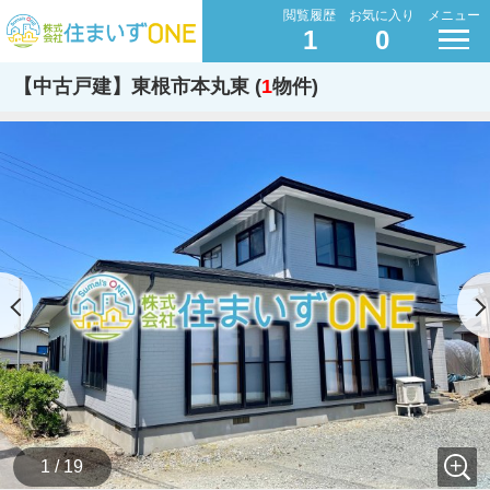
閲覧履歴
お気に入り
メニュー
1
0
【中古戸建】東根市本丸東 (
1
物件)
1 / 19