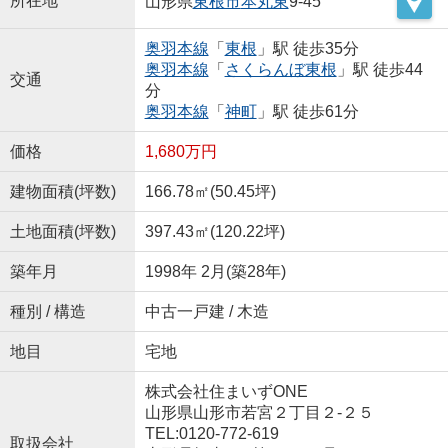
所在地
山形県
東根市
本丸東
9-45
奥羽本線
「
東根
」駅 徒歩35分
奥羽本線
「
さくらんぼ東根
」駅 徒歩44
交通
分
奥羽本線
「
神町
」駅 徒歩61分
価格
1,680万円
建物面積(坪数)
166.78㎡(50.45坪)
土地面積(坪数)
397.43㎡(120.22坪)
築年月
1998年 2月(築28年)
種別 / 構造
中古一戸建 / 木造
地目
宅地
株式会社住まいずONE
山形県山形市若宮２丁目２-２５
TEL:0120-772-619
取扱会社