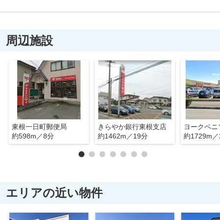
周辺施設
東根一日町郵便局
きらやか銀行東根支店
ヨークベニ
約598m／8分
約1462m／19分
約1729m／
エリアの近い物件