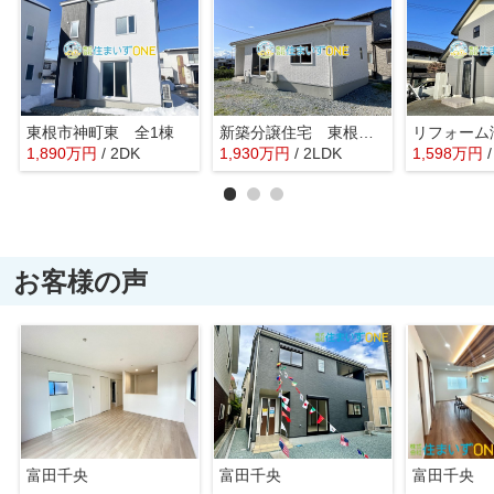
東根市神町東 全1棟
新築分譲住宅 東根市羽入 全1棟
1,890
万
円
/ 2DK
1,930
万
円
/ 2LDK
1,598
万
円
お客様の声
富田千央
富田千央
富田千央