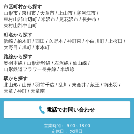
市区町村から探す
山形市
/
東根市
/
天童市
/
上山市
/
寒河江市
/
東村山郡山辺町
/
米沢市
/
尾花沢市
/
長井市
/
東村山郡中山町
町名から探す
浜崎
/
柏木町
/
西田
/
久野本
/
神町東
/
小白川町
/
上桜田
/
大野目
/
旭町
/
東本町
路線から探す
奥羽本線
/
山形新幹線
/
左沢線
/
仙山線
/
山形鉄道フラワー長井線
/
米坂線
駅から探す
北山形
/
山形
/
羽前千歳
/
乱川
/
東金井
/
蔵王
/
南出羽
/
天童
/
神町
/
天童南
電話でお問い合わせ
営業時間：
9:00～18:00
定休日：
水曜日