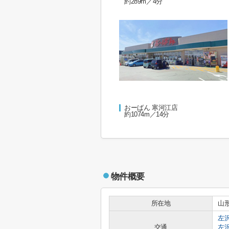
約289m／4分
おーばん 寒河江店
約1074m／14分
物件概要
所在地
山
左
交通
左