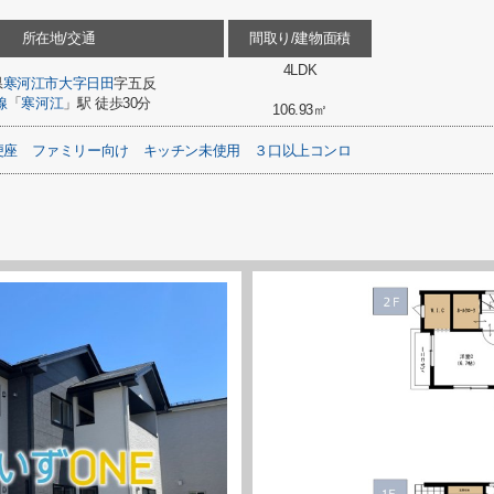
所在地/交通
間取り/建物面積
4LDK
県
寒河江市
大字日田
字五反
線
「
寒河江
」駅 徒歩30分
106.93㎡
便座
ファミリー向け
キッチン未使用
３口以上コンロ