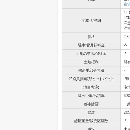
左
4LD
LDK
間取り/詳細
洋室
洋室
価格
2,
駐車場/月額料金
-/-
土地の敷金/保証金
-/-
土地権利
所
傾斜地部分面積
-
私道負担面積/セットバック
-/無
地目/地勢
宅地
建ぺい率/容積率
60
都市計画
非
階建
2階
総区画数/販売区画数
-/-
現況
未