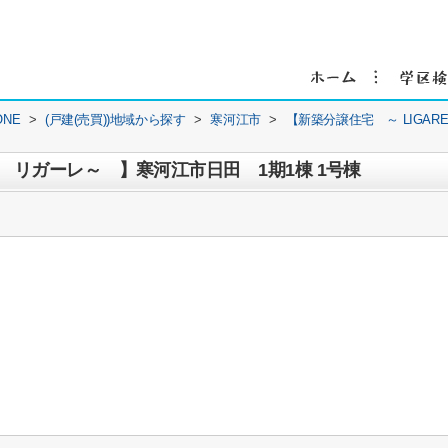
NE
>
(戸建(売買))地域から探す
>
寒河江市
>
【新築分譲住宅 ～ LIGA
E リガーレ～ 】寒河江市日田 1期1棟 1号棟