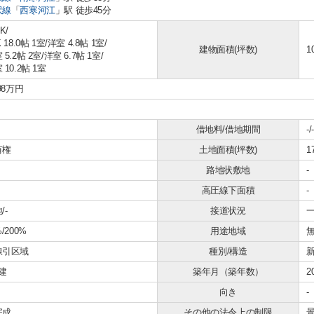
沢線
「
西寒河江
」駅 徒歩45分
K/
 18.0帖 1室
/
洋室 4.8帖 1室
/
建物面積(坪数)
1
 5.2帖 2室
/
洋室 6.7帖 1室
/
 10.2帖 1室
398万円
借地料/借地期間
-/-
有権
土地面積(坪数)
1
路地状敷地
-
高圧線下面積
-
/-
接道状況
一
%/200%
用途地域
線引区域
種別/構造
建
築年月（築年数）
2
向き
-
完成
その他の法令上の制限