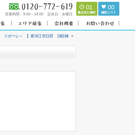
01
00
営業時間：
9:00～18:00
定休日：
水曜日
RE リガーレ～ 】寒河江市日田 1期1棟
>