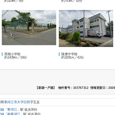
約329m／5分
約753m／10分
西根小学校
陵東中学校
約1439m／18分
約3291m／42分
【新築一戸建】
物件番号：103767312
情報更新日：2026
形県
寒河江市
大字日田
字五反
沢線
「
寒河江
」駅 徒歩30分
沢線
「
南寒河江
」駅 徒歩38分