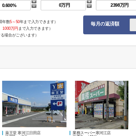
済年数
5～50
年まで入力できます）
毎月の返済額
。
1000万円
まで入力できます）
する場合がございます）
薬王堂 寒河江日田店
業務スーパー寒河江店