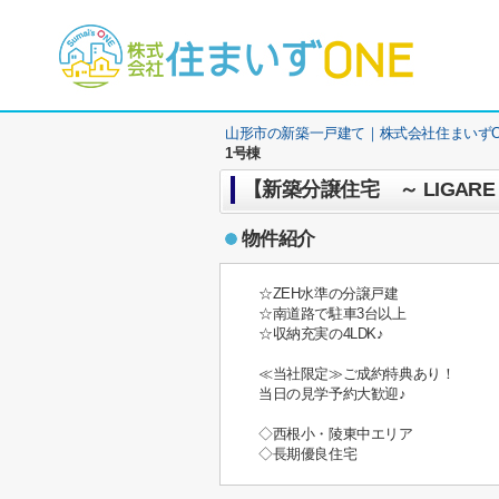
山形市の新築一戸建て｜株式会社住まいずO
1号棟
【新築分譲住宅 ～ LIGAR
物件紹介
☆ZEH水準の分譲戸建
☆南道路で駐車3台以上
☆収納充実の4LDK♪
≪当社限定≫ご成約特典あり！
当日の見学予約大歓迎♪
◇西根小・陵東中エリア
◇長期優良住宅