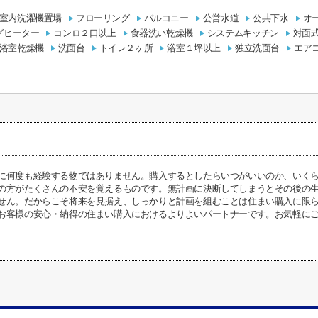
室内洗濯機置場
フローリング
バルコニー
公営水道
公共下水
オ
グヒーター
コンロ２口以上
食器洗い乾燥機
システムキッチン
対面
浴室乾燥機
洗面台
トイレ２ヶ所
浴室１坪以上
独立洗面台
エア
に何度も経験する物ではありません。購入するとしたらいつがいいのか、いく
の方がたくさんの不安を覚えるものです。無計画に決断してしまうとその後の
せん。だからこそ将来を見据え、しっかりと計画を組むことは住まい購入に限
お客様の安心・納得の住まい購入におけるよりよいパートナーです。お気軽に