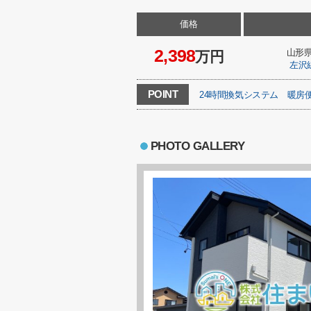
価格
2,398
山形
万円
左沢
POINT
24時間換気システム
暖房
PHOTO GALLERY