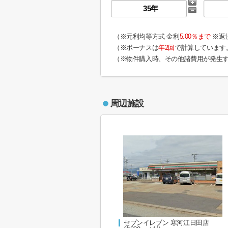
（※元利均等方式 金利
5.00％まで
※返
（※ボーナスは
年2回
で計算しています
（※物件購入時、その他諸費用が発生
周辺施設
セブンイレブン 寒河江日田店