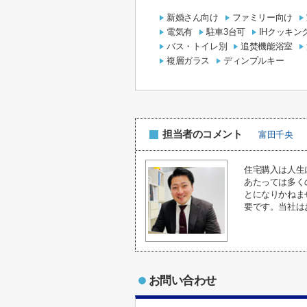
新婚さん向け
ファミリー向け
電気有
駐車3台可
IHクッキン
バス・トイレ別
追焚機能浴室
複層ガラス
ディンプルキー
担当者のコメント
富田千央
住宅購入は人生
あたっては多く
とになりかねま
要です。当社は
お問い合わせ