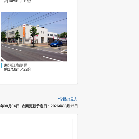
約1469m／19分
寒河江郵便局
約1758m／22分
情報の見方
年08月04日
次回更新予定日：2026年08月15日