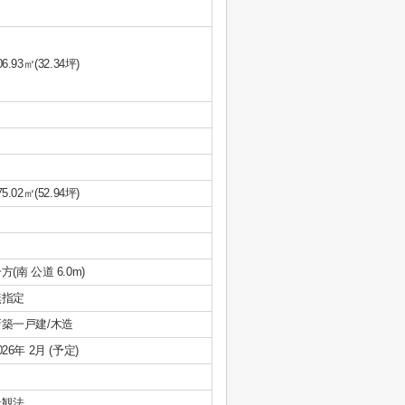
06.93㎡(32.34坪)
75.02㎡(52.94坪)
方(南 公道 6.0m)
無指定
新築一戸建/木造
026年 2月 (予定)
景観法