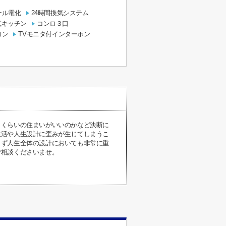
ール電化
24時間換気システム
式キッチン
コンロ３口
コン
TVモニタ付インターホン
らくらいの住まいがいいのかなど決断に
生活や人生設計に歪みが生じてしまうこ
らず人生全体の設計においても非常に重
ご相談くださいませ。