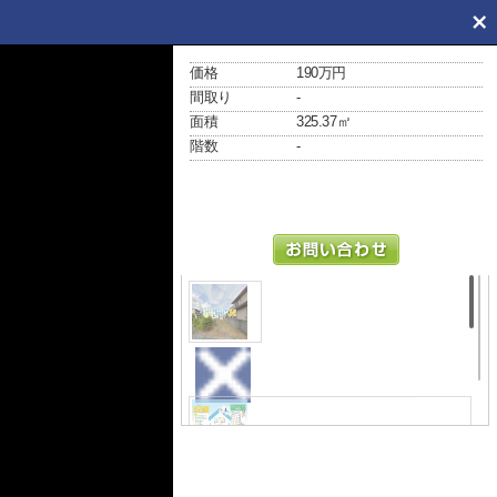
価格
190万円
間取り
-
面積
325.37㎡
階数
-
外観
その他
☆FP相談会開催中☆ お陰様